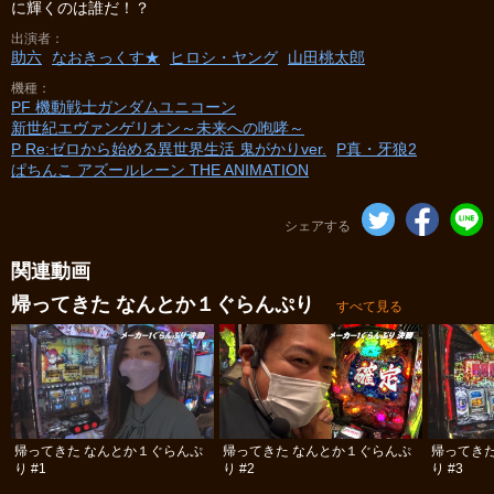
に輝くのは誰だ！？
出演者
助六
なおきっくす★
ヒロシ・ヤング
山田桃太郎
機種
PF 機動戦士ガンダムユニコーン
新世紀エヴァンゲリオン～未来への咆哮～
P Re:ゼロから始める異世界生活 鬼がかりver.
P真・牙狼2
ぱちんこ アズールレーン THE ANIMATION
シェアする
関連動画
帰ってきた なんとか１ぐらんぷり
すべて見る
帰ってきた なんとか１ぐらんぷ
帰ってきた なんとか１ぐらんぷ
帰ってき
り #1
り #2
り #3