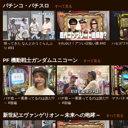
パチンコ・パチスロ
すべて見る
帰ってきた なんとか１ぐらんぷ
それゆけ！アツい日狙い隊 #40
ハセガワヤ
り #93
PF 機動戦士ガンダムユニコーン
すべて見る
パチ狼～一番勝ってるのは誰だ!?
パチ狼～一番勝ってるのは誰だ!?
ママパチ #
～ #後編
～ #前編
新世紀エヴァンゲリオン～未来への咆哮～
すべて見る