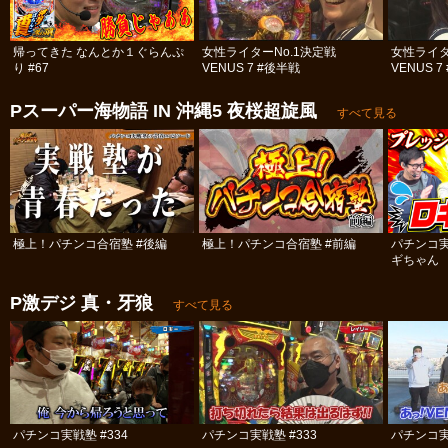
帰ってきた なんとか１ぐらんぷ
女性ライターNo.1決定戦
女性ライタ
り #67
VENUS 7 #後半戦
VENUS 
Pスーパー海物語 IN 沖縄5 夜桜超旋風
すべて見る
極上！パチンコ合宿塾 #後編
極上！パチンコ合宿塾 #前編
パチンコ
ギちゃん 
#79
P激デジ 真・牙狼
すべて見る
パチンコ実戦塾 #334
パチンコ実戦塾 #333
パチンコ実