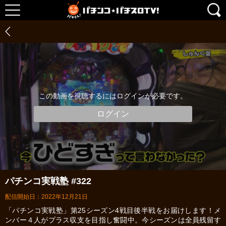
この動画を視聴するにはログインが必要です。
ログイン
パチンコ実戦塾 #322
配信開始日：2022年12月21日
「パチンコ実戦塾」第25シーズン4戦目後半戦をお届けします！メ
ンバー４人がプラス収支を目指し奮闘中。今シーズンは全員残留す