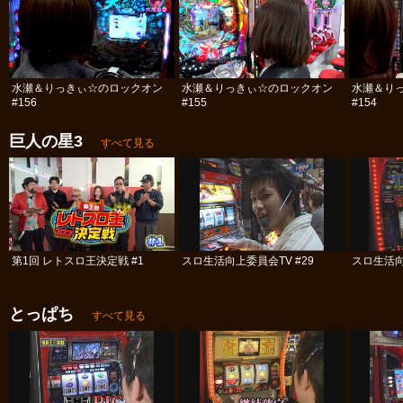
水瀬＆りっきぃ☆のロックオン
水瀬＆りっきぃ☆のロックオン
水瀬＆り
#156
#155
#154
巨人の星3
すべて見る
第1回 レトスロ王決定戦 #1
スロ生活向上委員会TV #29
スロ生活向
とっぱち
すべて見る