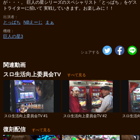
が・・・。 巨人の星シリーズのスペシャリスト「とっぱち」をゲス
トライターに招いて 実戦していきます。お楽しみに！！
出演者
とっぱち
NBえーじ
まぁ
機種
巨人の星3
シェアする
関連動画
スロ生活向上委員会TV
すべて見る
スロ生活向上委員会TV #1
スロ生活向上委員会TV #2
スロ生活向
復刻配信
すべて見る