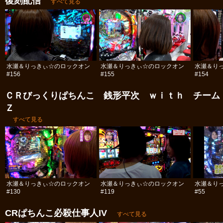
復刻配信
すべて見る
水瀬＆りっきぃ☆のロックオン
水瀬＆りっきぃ☆のロックオン
水瀬＆り
#156
#155
#154
ＣＲびっくりぱちんこ 銭形平次 ｗｉｔｈ チーム
Ｚ
すべて見る
水瀬＆りっきぃ☆のロックオン
水瀬＆りっきぃ☆のロックオン
水瀬＆り
#130
#119
#55
CRぱちんこ必殺仕事人IV
すべて見る