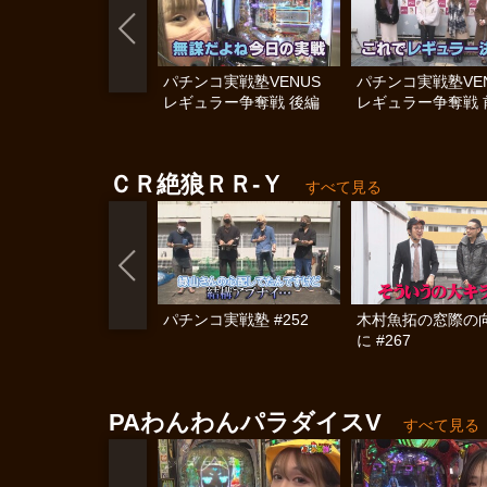
パチンコ実戦塾VENUS
パチンコ実戦塾VE
レギュラー争奪戦 後編
レギュラー争奪戦 
ＣＲ絶狼ＲＲ‐Ｙ
すべて見る
パチンコ実戦塾 #252
木村魚拓の窓際の
に #267
PAわんわんパラダイスV
すべて見る