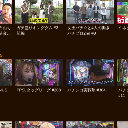
 山ち
ガチ盛りキングダム #3
女王パチ☆と4人の働き
ミネタ
借金返
前編
パチプロ2nd #9
る
NUS
PPSLタッグリーグ #208
パチンコ実戦塾 #304
パチ
#11