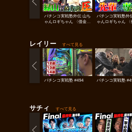
パチンコ実戦塾外伝 山ち
パチンコ実戦塾外伝
ゃんロギちゃん 〈借金返
ゃんロギちゃん 〈
済弾球録〉 #88
済弾球録〉 #87
レイリー
すべて見る
パチンコ実戦塾 #494
パチンコ実戦塾 #4
サチィ
すべて見る