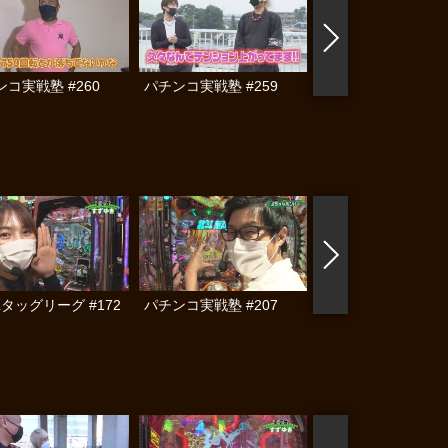
コ実戦塾 #260
パチンコ実戦塾 #259
パチンコ実戦塾 #25
Lタッグリーグ #172
パチンコ実戦塾 #207
パチンコ実戦塾 #18