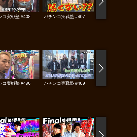
コ実戦塾 #408
パチンコ実戦塾 #407
パチンコ実戦塾 #40
コ実戦塾 #490
パチンコ実戦塾 #489
パチンコ実戦塾 #48