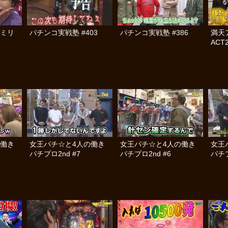
ァミリ
パチンコ実戦塾 #403
パチンコ実戦塾 #386
満天
ACT2
の働き
女王パチ☆と4人の働き
女王パチ☆と4人の働き
女王
パチプロ2nd #7
パチプロ2nd #6
パチプ