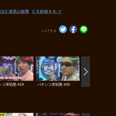
次2 漆黒の衝撃
ＣＲ絶狼ＲＲ‐Ｙ
シェアする
ンコ実戦塾 #29
パチンコ実戦塾 #30
パチンコ実戦塾 #31