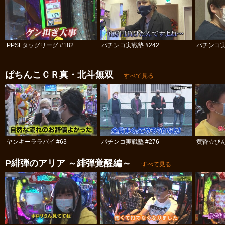
PPSLタッグリーグ #182
パチンコ実戦塾 #242
パチンコ実
ぱちんこＣＲ真・北斗無双
すべて見る
ヤンキーララバイ #63
パチンコ実戦塾 #276
黄昏☆びん
P緋弾のアリア ～緋弾覚醒編～
すべて見る