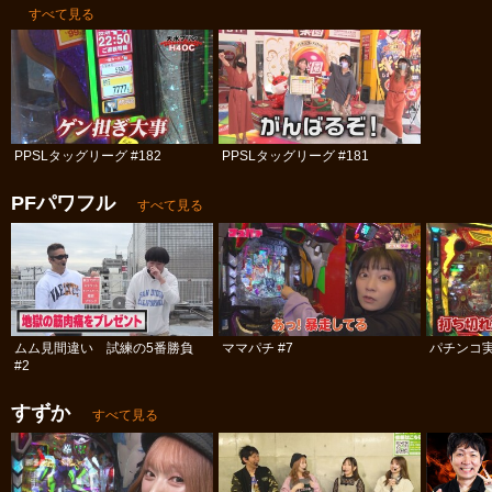
すべて見る
PPSLタッグリーグ #182
PPSLタッグリーグ #181
PFパワフル
すべて見る
ムム見間違い 試練の5番勝負
ママパチ #7
パチンコ実
#2
すずか
すべて見る