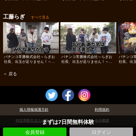
工藤らぎ
すべて見る
パチンコ常勝株式会社～らぎお
パチンコ常勝株式会社～らぎお
パチンコ
社長、出玉が足りません！～
社長、出玉が足りません！～
社長、出
#12
#11
#10
＜ 戻る
個人情報保護方針
利用規約
特定商取引法上の表示
会社概要
まずは7日間無料体験
©パチテレ！
会員登録
ログイン