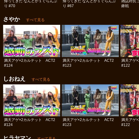
帰ってきた なんとか１ぐらんぷ
帰ってきた なんとか１ぐらんぷ
雑誌対抗 
り #70
り #67
鋒戦
さやか
すべて見る
満天アゲ×2カルテット ACT2
満天アゲ×2カルテット ACT2
満天アゲ×
#124
#123
#122
しおねえ
すべて見る
満天アゲ×2カルテット ACT2
満天アゲ×2カルテット ACT2
満天アゲ×
#124
#123
#122
ヒラヤマン
すべて見る