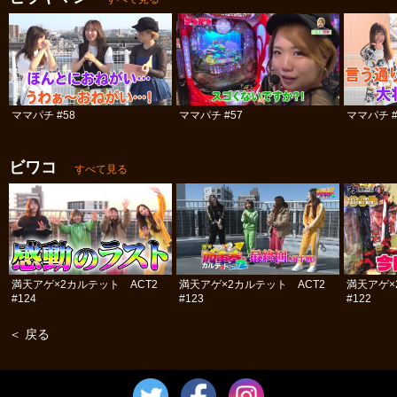
ママパチ #58
ママパチ #57
ママパチ #
ビワコ
すべて見る
満天アゲ×2カルテット ACT2
満天アゲ×2カルテット ACT2
満天アゲ×
#124
#123
#122
＜ 戻る