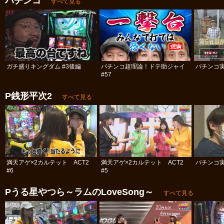
パチンコ
すべて見る
ガチ盛りキングダム #3後編
パチンコ超理論！ドテ助ジャイ
パチンコ実
#57
P銭形平次2
すべて見る
満天アゲ×2カルテット ACT2
満天アゲ×2カルテット ACT2
パチンコ実
#6
#5
Pうる星やつら～ラムのLoveSong～
すべて見る