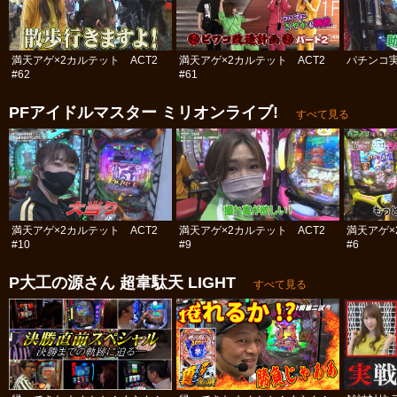
満天アゲ×2カルテット ACT2
満天アゲ×2カルテット ACT2
パチンコ実
#62
#61
PFアイドルマスター ミリオンライブ!
すべて見る
満天アゲ×2カルテット ACT2
満天アゲ×2カルテット ACT2
満天アゲ×
#10
#9
#6
P大工の源さん 超韋駄天 LIGHT
すべて見る