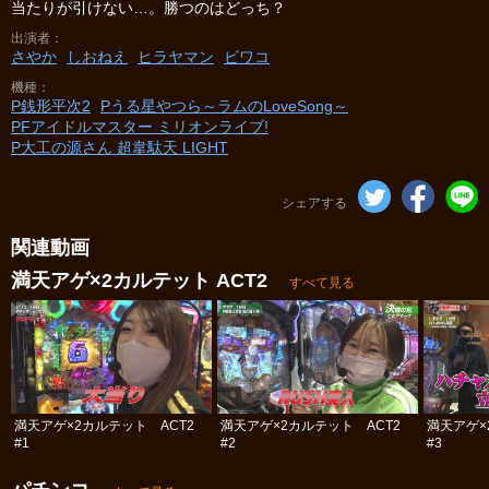
当たりが引けない…。勝つのはどっち？
出演者
さやか
しおねえ
ヒラヤマン
ビワコ
機種
P銭形平次2
Pうる星やつら～ラムのLoveSong～
PFアイドルマスター ミリオンライブ!
P大工の源さん 超韋駄天 LIGHT
シェアする
関連動画
満天アゲ×2カルテット ACT2
すべて見る
満天アゲ×2カルテット ACT2
満天アゲ×2カルテット ACT2
満天アゲ×
#1
#2
#3