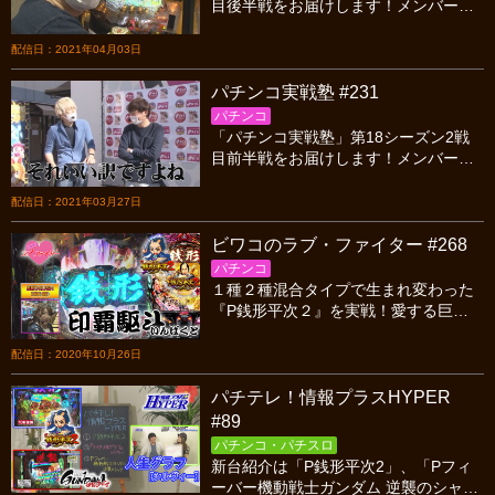
目後半戦をお届けします！メンバー４
人がプラス収支を目指し奮闘中。今シ
ーズンは全員残留する事ができるのか?
配信日：2021年04月03日
お楽しみに！
パチンコ実戦塾 #231
パチンコ
「パチンコ実戦塾」第18シーズン2戦
目前半戦をお届けします！メンバー４
人がプラス収支を目指し立ち回りま
す。今シーズンは全員残留する事がで
配信日：2021年03月27日
きるのか?お楽しみに！
ビワコのラブ・ファイター #268
パチンコ
１種２種混合タイプで生まれ変わった
『P銭形平次２』を実戦！愛する巨人
軍のように華麗な勝利を決めることが
出来るのか！？お久しぶりのおハガキ
配信日：2020年10月26日
のコーナーにもご注目！
パチテレ！情報プラスHYPER
#89
パチンコ・パチスロ
新台紹介は「P銭形平次2」、「Pフィ
ーバー機動戦士ガンダム 逆襲のシャ