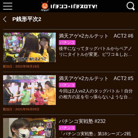
P銭形平次2
満天アゲ×2カルテット ACT2 #6
パチンコ
後半になってタッグバトルからペアノ
リにタイトルが変更。ビワコ＆しおね
えチームが一歩リードしているが、両
チームとも大当たりが引けず足踏み状
配信日：2021年06月19日
態。その時、さやかが！？
満天アゲ×2カルテット ACT2 #5
パチンコ
今回は2人vs2人のタッグバトル！自分
の相方の足を引っ張らないような台選
び、立ち回りが必要となるのだが、な
かなか思うように大当たりが引けな
配信日：2021年06月05日
い…。勝つのはどっち？
パチンコ実戦塾 #232
パチンコ
「パチンコ実戦塾」第18シーズン2戦