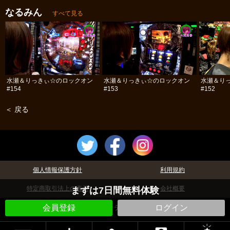
なるみん
すべて見る
水瀬＆りっきぃ☆のロックオン
水瀬＆りっきぃ☆のロックオン
水瀬＆り
#154
#153
#152
＜ 戻る
個人情報保護方針
利用規約
特定商取引法上の表示
会社概要
まずは7日間無料体験
©パチテレ！
会員登録
ログイン