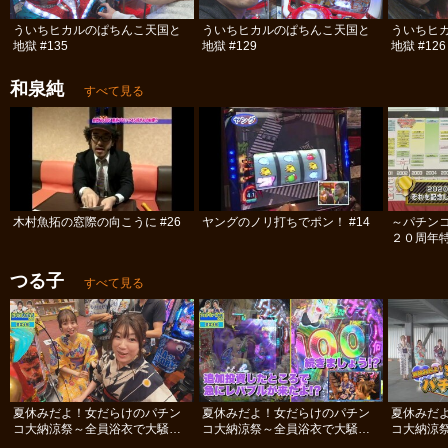
ういちヒカルのぱちんこ天国と
ういちヒカルのぱちんこ天国と
ういちヒ
地獄 #135
地獄 #129
地獄 #126
和泉純
すべて見る
木村魚拓の窓際の向こうに #26
ヤングのノリ打ちでポン！ #14
～パチン
２０周年
テレ！ヒス
つる子
すべて見る
夏休みだよ！女だらけのパチン
夏休みだよ！女だらけのパチン
夏休みだ
コ大納涼祭～全員浴衣で大騒ぎ
コ大納涼祭～全員浴衣で大騒ぎ
コ大納涼
SP～ #後編
SP～ #中編
SP～ #前