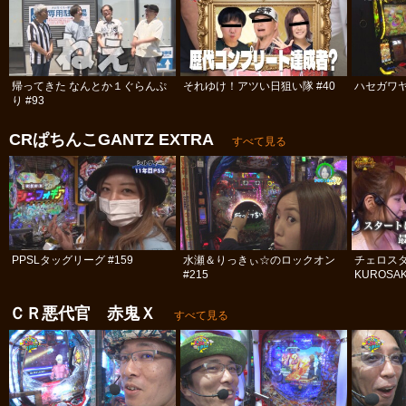
帰ってきた なんとか１ぐらんぷ
それゆけ！アツい日狙い隊 #40
ハセガワヤ
り #93
CRぱちんこGANTZ EXTRA
すべて見る
PPSLタッグリーグ #159
水瀬＆りっきぃ☆のロックオン
チェロス
#215
KUROSAK
ＣＲ悪代官 赤鬼Ｘ
すべて見る