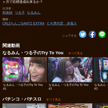
ヶ月で目標達成出来るか？
出演者
和泉純
つる子
なるみん
機種
CRぱちんこGANTZ EXTRA
ＣＲ悪代官 赤鬼Ｘ
シェアする
関連動画
なるみん・つる子のTry To You
すべて見る
なるみん・つる子のTry To You
なるみん・つる子のTry To You
なるみん・つ
#1
#2
#3
パチンコ・パチスロ
すべて見る