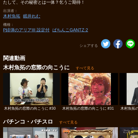
たして、その秘密とは一体？乞うご期待！
出演者
木村魚拓
眠井れむ
機種
P緋弾のアリアIII 設定付
ぱちんこGANTZ:2
シェアする
関連動画
木村魚拓の窓際の向こうに
すべて見る
木村魚拓の窓際の向こうに #30
木村魚拓の窓際の向こうに #31
木村魚拓の
パチンコ・パチスロ
すべて見る