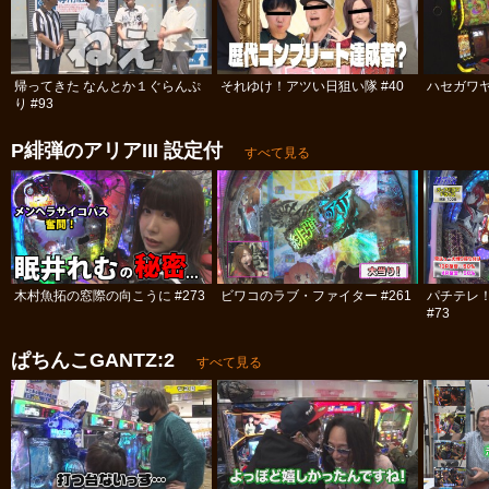
帰ってきた なんとか１ぐらんぷ
それゆけ！アツい日狙い隊 #40
ハセガワヤ
り #93
P緋弾のアリアIII 設定付
すべて見る
木村魚拓の窓際の向こうに #273
ビワコのラブ・ファイター #261
パチテレ！
#73
ぱちんこGANTZ:2
すべて見る