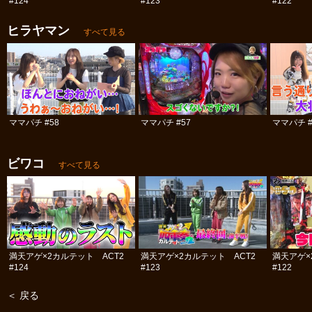
#124
#123
#122
ヒラヤマン
すべて見る
ママパチ #58
ママパチ #57
ママパチ #
ビワコ
すべて見る
満天アゲ×2カルテット ACT2
満天アゲ×2カルテット ACT2
満天アゲ×
#124
#123
#122
＜ 戻る