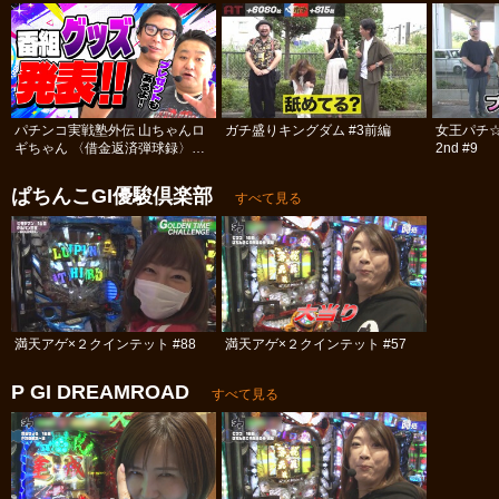
パチンコ実戦塾外伝 山ちゃんロ
ガチ盛りキングダム #3前編
女王パチ
ギちゃん 〈借金返済弾球録〉
2nd #9
#113
ぱちんこGI優駿倶楽部
すべて見る
満天アゲ×２クインテット #88
満天アゲ×２クインテット #57
P GI DREAMROAD
すべて見る