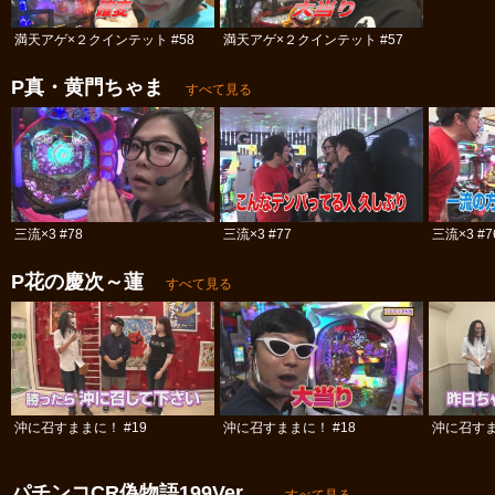
満天アゲ×２クインテット #58
満天アゲ×２クインテット #57
P真・黄門ちゃま
すべて見る
三流×3 #78
三流×3 #77
三流×3 #7
P花の慶次～蓮
すべて見る
沖に召すままに！ #19
沖に召すままに！ #18
沖に召すま
パチンコCR偽物語199Ver．