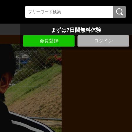
まずは7日間無料体験
会員登録
ログイン