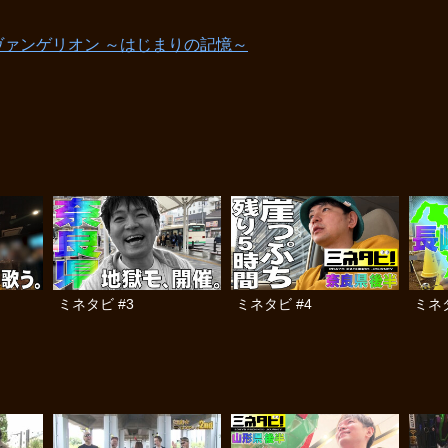
ヴァンゲリオン ～はじまりの記憶～
ミネタビ #3
ミネタビ #4
ミネタ