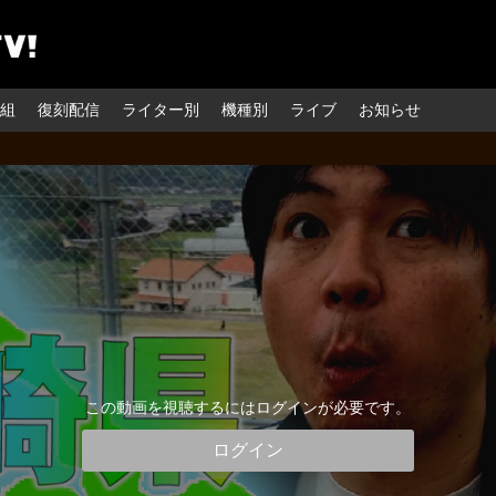
組
復刻配信
ライター別
機種別
ライブ
お知らせ
この動画を視聴するにはログインが必要です。
ログイン