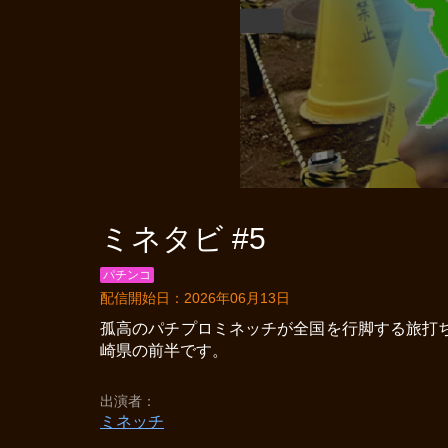
ミネタビ #5
パチンコ
配信開始日：2026年06月13日
孤高のパチプロミネッチが全国を行脚する旅打
崎県の前半です。
出演者
ミネッチ