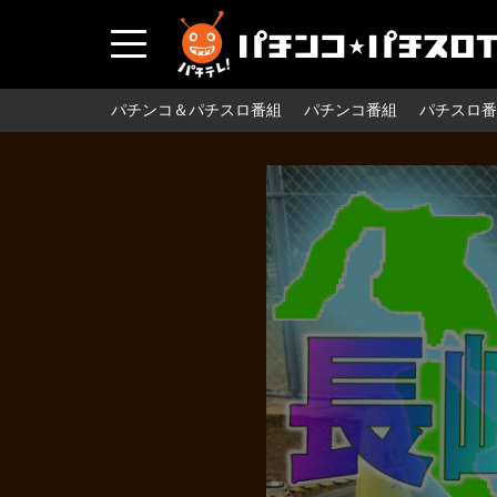
パチンコ＆パチスロ番組
パチンコ番組
パチスロ番