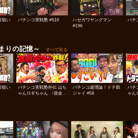
日狙い
パチンコ実戦塾 #510
ハセガワヤングマン
パチン
#196
じまりの記憶～
すべて見る
日狙い
パチンコ実戦塾外伝 山ち
パチンコ超理論！ドテ助
パチ
ゃんロギちゃん 〈借金返
ジャイ #56
ゃん
済弾球録〉 #112
済弾球