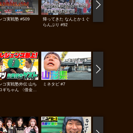
コ実戦塾 #509
帰ってきた なんとか１ぐ
それゆけ！アツい日
らんぷり #92
隊 #39
ンコ実戦塾外伝 山ち
ミネタビ #7
女王パチ☆と4人の
ロギちゃん 〈借金返
パチプロ2nd #8
録〉 #111