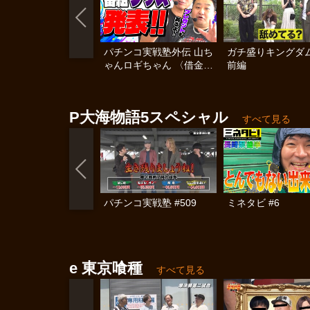
パチンコ実戦塾外伝 山ち
ガチ盛りキングダム
ゃんロギちゃん 〈借金返
前編
済弾球録〉 #113
P大海物語5スペシャル
すべて見る
パチンコ実戦塾 #509
ミネタビ #6
e 東京喰種
すべて見る