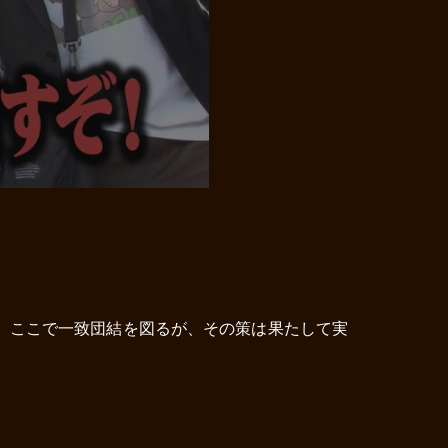
。ここで一致団結を図るが、その策は果たして実