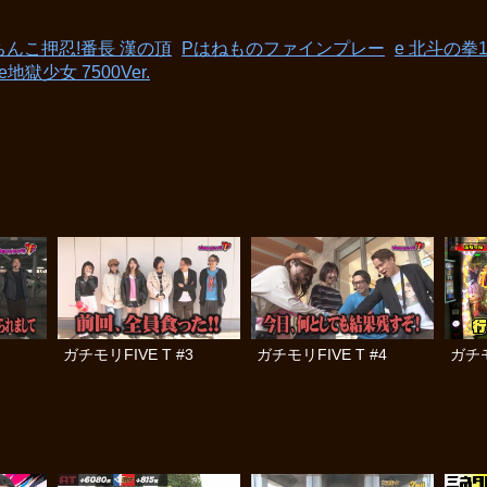
ちんこ押忍!番長 漢の頂
Pはねものファインプレー
e 北斗の拳
e地獄少女 7500Ver.
ガチモリFIVE T #3
ガチモリFIVE T #4
ガチモ