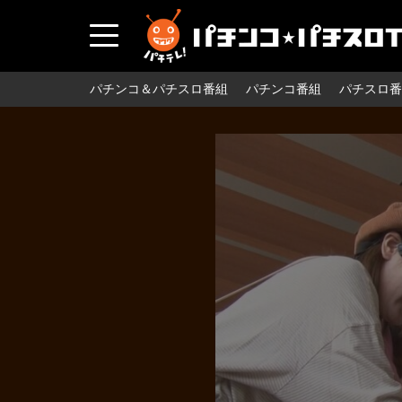
パチンコ＆パチスロ番組
パチンコ番組
パチスロ番