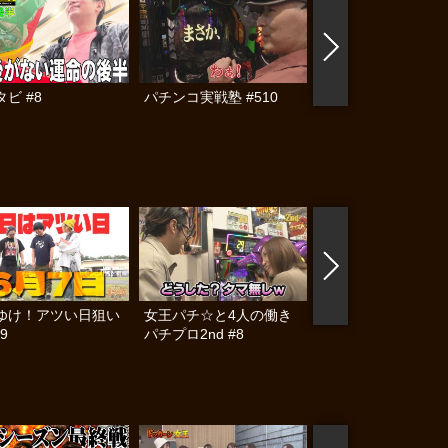
ビ #8
パチンコ実戦塾 #510
パチンコ実戦塾外伝
ゃんロギちゃん 〈
済弾球録〉 #112
ゆけ！アツい日狙い
女王パチ☆と4人の働き
女王パチ☆と4人の
9
パチプロ2nd #8
パチプロ2nd #7