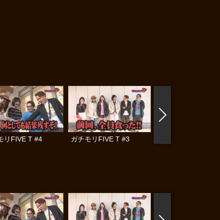
リFIVE T #4
ガチモリFIVE T #3
ガチモリFIVE T #2