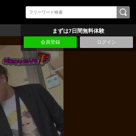
まずは7日間無料体験
会員登録
ログイン