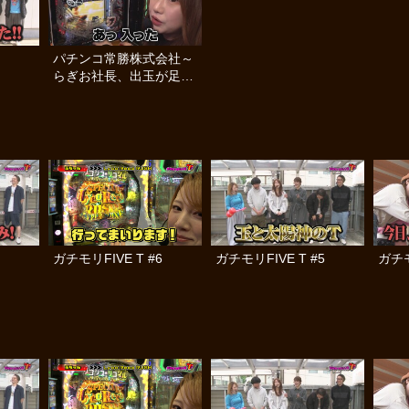
パチンコ常勝株式会社～
らぎお社長、出玉が足り
ません！～ #10
ガチモリFIVE T #6
ガチモリFIVE T #5
ガチモ