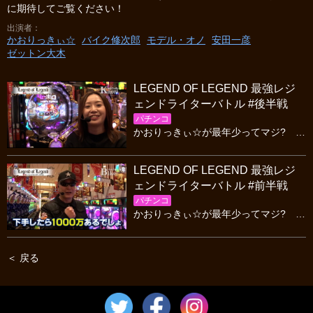
に期待してご覧ください！
出演者
かおりっきぃ☆
バイク修次郎
モデル・オノ
安田一彦
ゼットン大木
LEGEND OF LEGEND 最強レジ
ェンドライターバトル #後半戦
パチンコ
かおりっきぃ☆が最年少ってマジ? なぜかこの大御所パチンコライター５人が集まると玉が出るんです。レジェンドの名に恥じぬ結果に期待してご覧ください！
LEGEND OF LEGEND 最強レジ
ェンドライターバトル #前半戦
パチンコ
かおりっきぃ☆が最年少ってマジ? なぜかこの大御所パチンコライター５人が集まると玉が出るんです。レジェンドの名に恥じぬ結果に期待してご覧ください！
＜ 戻る