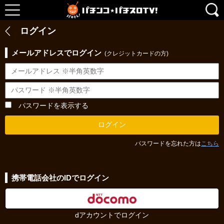
ログイン
メールアドレスでログイン
(クレジットカードの方)
パスワードを表示する
ログイン
パスワードを忘れた方は
こちら
携帯電話会社のIDでログイン
dアカウントでログイン