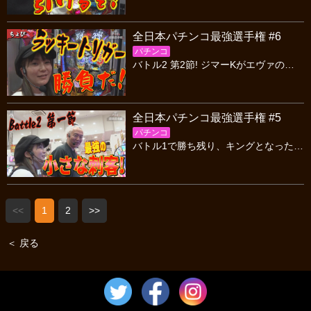
全日本パチンコ最強選手権 #6
パチンコ
バトル2 第2節! ジマーKがエヴァのラッシュで一歩抜け出し、ちょびがそこそこ回る｢北斗の拳 強敵 LT｣で苦戦する中、レイリーがとった意外な行動は・・・?
全日本パチンコ最強選手権 #5
パチンコ
バトル1で勝ち残り、キングとなったレイリーの首を狙うのはちょびとジマーK!まずはレイリーが甘デジ牙狼でリードを奪うがすぐさまジマーKがエヴァで巻き返す展開に!
<<
1
2
>>
＜ 戻る