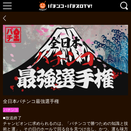
全日本パチンコ最強選手権
パチンコ
■放送終了
チャンピオンに求められるのは、「パチンコで勝つための知識と技
術と運」。その日のホールで回る台を見つけ出し、かつ、運も味方