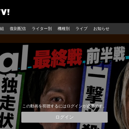
組
復刻配信
ライター別
機種別
ライブ
お知らせ
この動画を視聴するにはログインが必要です。
ログイン