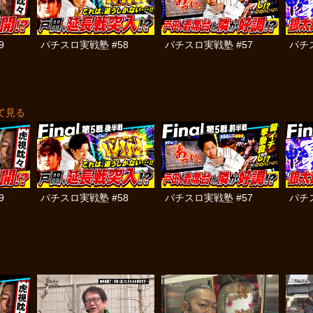
9
パチスロ実戦塾 #58
パチスロ実戦塾 #57
パチ
て見る
9
パチスロ実戦塾 #58
パチスロ実戦塾 #57
パチ