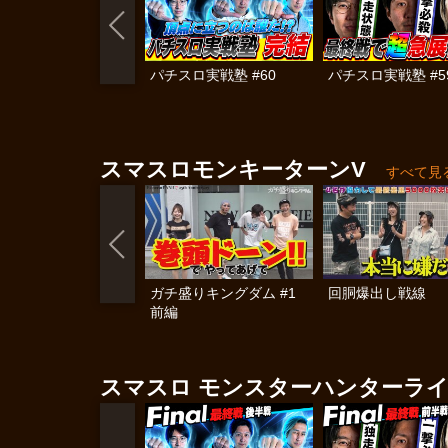
パチスロ実戦塾 #60
パチスロ実戦塾 #5
スマスロモンキーターンV
すべて見
ガチ盛りキングダム #1
回胴爆出し戦線
前編
スマスロ モンスターハンターラ