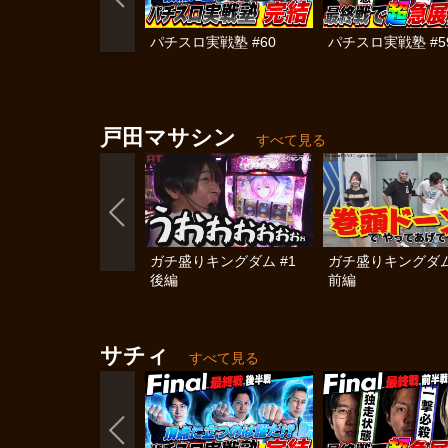
パチスロ実戦塾 #60
パチスロ実戦塾 #5
戸田マサシン
すべて見る
ガチ盛りキングダム #1
ガチ盛りキングダム
後編
前編
サチィ
すべて見る