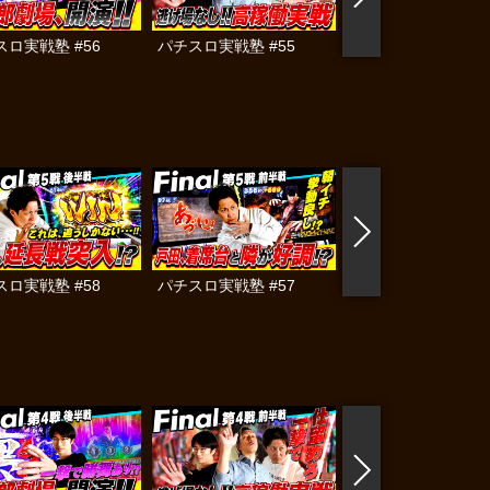
スロ実戦塾 #56
パチスロ実戦塾 #55
パチスロ実戦塾 #54
スロ実戦塾 #58
パチスロ実戦塾 #57
パチスロ実戦塾 #56