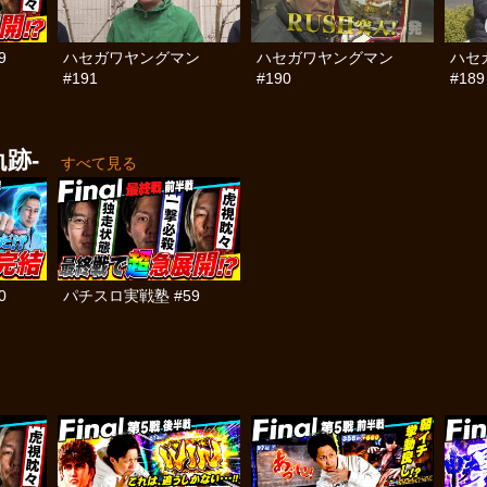
9
ハセガワヤングマン
ハセガワヤングマン
ハセ
#191
#190
#189
跡‐
すべて見る
0
パチスロ実戦塾 #59