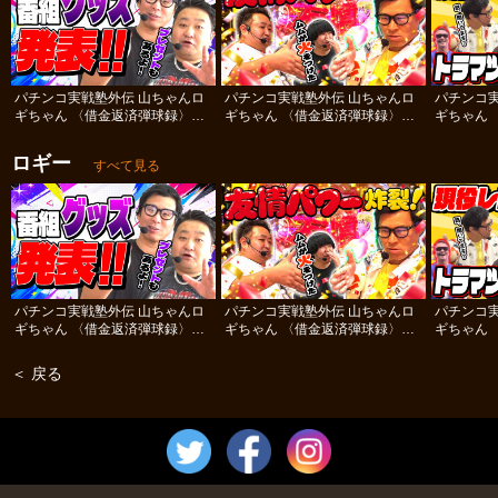
パチンコ実戦塾外伝 山ちゃんロ
パチンコ実戦塾外伝 山ちゃんロ
パチンコ
ギちゃん 〈借金返済弾球録〉
ギちゃん 〈借金返済弾球録〉
ギちゃん 
#113
#112
#111
ロギー
すべて見る
パチンコ実戦塾外伝 山ちゃんロ
パチンコ実戦塾外伝 山ちゃんロ
パチンコ
ギちゃん 〈借金返済弾球録〉
ギちゃん 〈借金返済弾球録〉
ギちゃん 
#113
#112
#111
＜ 戻る