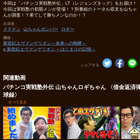
今回は「パチンコ実戦塾外伝」LT（レジェンズタッグ）をお届け！
今回は実戦塾の初期メンが登場！？別番組のトータル収支を山ちゃ
んが調査！？果てして勝ちメンなのか！？
出演者
ドテチン
山ちゃんボンバー
ロギー
機種
新世紀エヴァンゲリオン～未来への咆哮～
e 新世紀エヴァンゲリオン ～はじまりの記憶～
シェアする
関連動画
パチンコ実戦塾外伝 山ちゃんロギちゃん 〈借金返済
球録〉
すべて見る