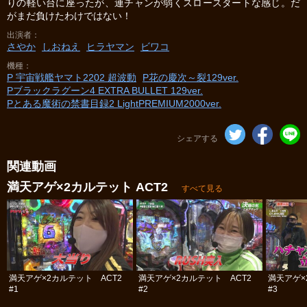
りの軽い台に座ったが、連チャンが弱くスロースタートな感じ。だ
がまだ負けたわけではない！
出演者
さやか
しおねえ
ヒラヤマン
ビワコ
機種
P 宇宙戦艦ヤマト2202 超波動
P花の慶次～裂129ver.
Pブラックラグーン4 EXTRA BULLET 129ver.
Pとある魔術の禁書目録2 LightPREMIUM2000ver.
シェアする
関連動画
満天アゲ×2カルテット ACT2
すべて見る
満天アゲ×2カルテット ACT2
満天アゲ×2カルテット ACT2
満天アゲ×
#1
#2
#3