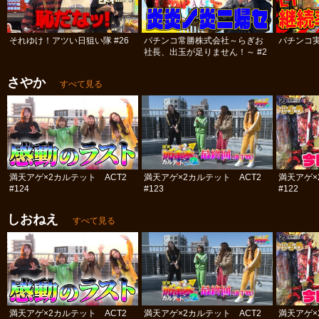
それゆけ！アツい日狙い隊 #26
パチンコ常勝株式会社～らぎお
パチンコ実
社長、出玉が足りません！～ #2
さやか
すべて見る
満天アゲ×2カルテット ACT2
満天アゲ×2カルテット ACT2
満天アゲ×
#124
#123
#122
しおねえ
すべて見る
満天アゲ×2カルテット ACT2
満天アゲ×2カルテット ACT2
満天アゲ×