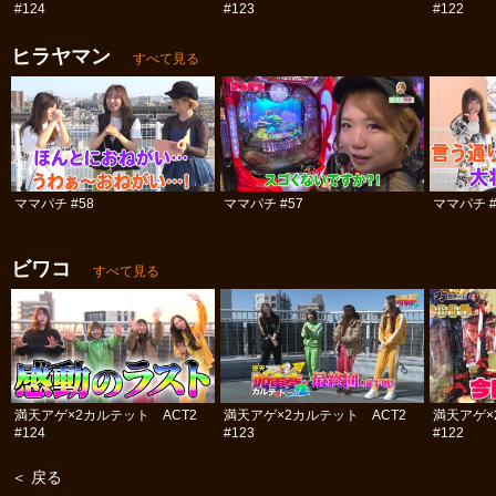
#124
#123
#122
ヒラヤマン
すべて見る
ママパチ #58
ママパチ #57
ママパチ #
ビワコ
すべて見る
満天アゲ×2カルテット ACT2
満天アゲ×2カルテット ACT2
満天アゲ×
#124
#123
#122
＜ 戻る