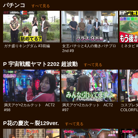
パチンコ
すべて見る
ガチ盛りキングダム #3前編
女王パチ☆と4人の働きパチプロ
ミネタビ #
2nd #9
P 宇宙戦艦ヤマト2202 超波動
すべて見る
満天アゲ×2カルテット ACT2
満天アゲ×2カルテット ACT2
コスプレ
#98
#97
COLORFU
P花の慶次～裂129ver.
すべて見る