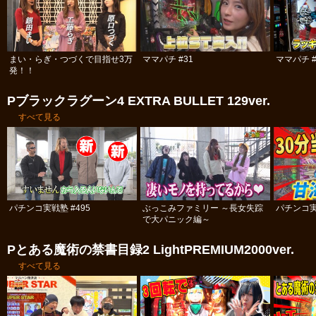
まい・らぎ・つづくで目指せ3万
ママパチ #31
ママパチ #
発！！
Pブラックラグーン4 EXTRA BULLET 129ver.
すべて見る
パチンコ実戦塾 #495
ぶっこみファミリー ～長女失踪
パチンコ実
で大パニック編～
Pとある魔術の禁書目録2 LightPREMIUM2000ver.
すべて見る