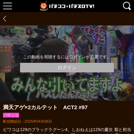
この動画を視聴するにはログインが必要です。
ログイン
満天アゲ×2カルテット ACT2 #97
パチンコ
配信開始日：2025年04月06日
ビワコは129のブラックラグーン4、しおねえは129の慶次 裂と初当