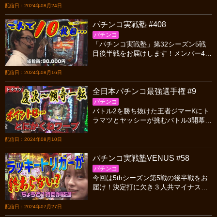
い上げ!全員が連チャンを射止め、戦況
配信日：2024年08月24日
は混戦状態に!
パチンコ実戦塾 #408
パチンコ
「パチンコ実戦塾」第32シーズン5戦
目後半戦をお届けします！メンバー4人
がプラス収支を目指し奮闘中。今シー
ズンは全員残留する事ができるのか?お
配信日：2024年08月16日
楽しみに！
全日本パチンコ最強選手権 #9
パチンコ
バトル2を勝ち抜けた王者ジマーKにト
ラマツとヤッシーが挑むバトル3開幕!
ジマーKがライトミドルから攻める
中、トラマツとヤッシーはミドルタイ
配信日：2024年08月10日
プで勝負に出るが・・・
パチンコ実戦塾VENUS #58
パチンコ
今回は5thシーズン第5戦の後半戦をお
届け！決定打に欠き３人共マイナス収
支で実戦を折り返すが、その嫌な流れ
を覆せるのが今の女神達。どのような
配信日：2024年07月27日
展開となったのか？