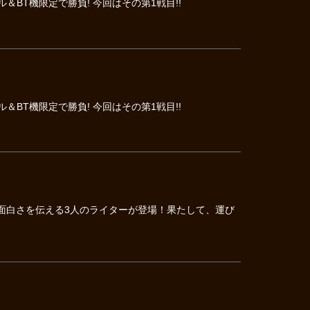
＆BT機限定で勝負! 今回はその第1戦目!!
＆BT機限定で勝負! 今回はその第1戦目!!
面白さを伝える3人のライターが登場！果たして、運び