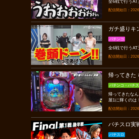
全6戦で行うAT
配信開始日：2026
ガチ盛りキン
パチンコ
全6戦で行うAT
配信開始日：2026
帰ってきた 
パチンコ・パチス
帰ってきたなん
屋1に輝くのは
配信開始日：2026
パチスロ実戦
パチスロ