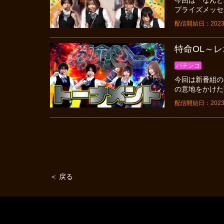
今回は「なんと
プライズメッセ
配信開始日：2023
特命OL～レ
パチンコ
今回は新番組の
の意地をかけた
配信開始日：2023
＜ 戻る