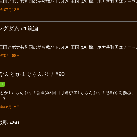
王国とボナ共和国の差枚数バトル! AT王国はAT機、ボナ共和国はノーマル
年07月12日
グダム #1前編
王国とボナ共和国の差枚数バトル! AT王国はAT機、ボナ共和国はノーマル
年07月08日
なんとか１ぐらんぷり #90
ロ
とか1ぐらんぷり！新章第3回目は運び屋1ぐらんぷり！感動や高揚感、
！？
年06月15日
塾 #50