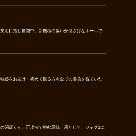
収支を目指し奮闘中。新機種の扱いが良さげなホールで
の軌跡をお届け！初めて観る方も全ての勝負を観ていた
ずの閉店くん、正攻法で挑む悪味！果たして、ジャグ1に