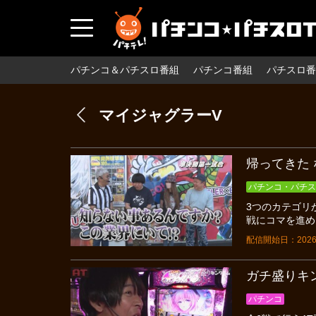
パチンコ＆パチスロ番組
パチンコ番組
パチスロ番
マイジャグラーV
帰ってきた 
パチンコ・パチス
3つのカテゴリ
戦にコマを進め
配信開始日：2026
ガチ盛りキン
パチンコ