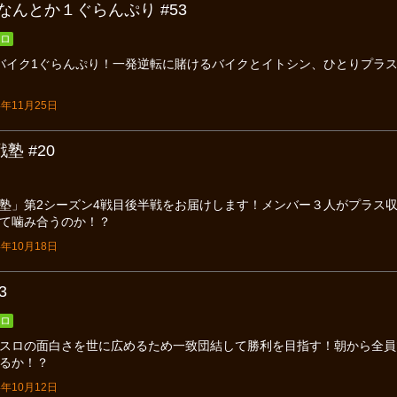
なんとか１ぐらんぷり #53
ロ
バイク1ぐらんぷり！一発逆転に賭けるバイクとイトシン、ひとりプラ
年11月25日
塾 #20
塾」第2シーズン4戦目後半戦をお届けします！メンバー３人がプラス
て噛み合うのか！？
年10月18日
3
ロ
スロの面白さを世に広めるため一致団結して勝利を目指す！朝から全員
るか！？
年10月12日