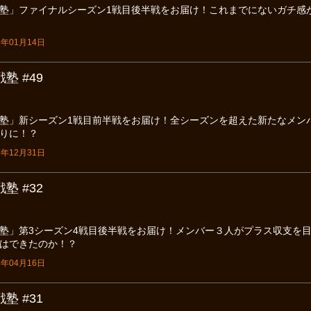
塾」ファイナルシーズン1戦目後半戦をお届け！これまでにないガチ感
年01月14日
塾 #49
塾」新シーズン1戦目前半戦をお届け！全シーズンを超えた新たなメン
りに！？
年12月31日
塾 #32
塾」第3シーズン4戦目後半戦をお届け！メンバー３人がプラス収支を
はできたのか！？
年04月16日
塾 #31