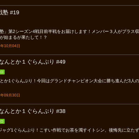
塾 #19
塾」第2シーズン4戦目前半戦をお届けします！メンバー３人がプラス
が始まるが果たして！？
年10月04日
なんとか１ぐらんぷり #49
ロ
とか1ぐらんぷり！今回はグランドチャンピオン大会に勝ち進んだ3人
年09月30日
なんとか１ぐらんぷり #38
ロ
ジャグ1ぐらんぷり！こすい作戦でお茶を濁すイトシン、後悔先に立た