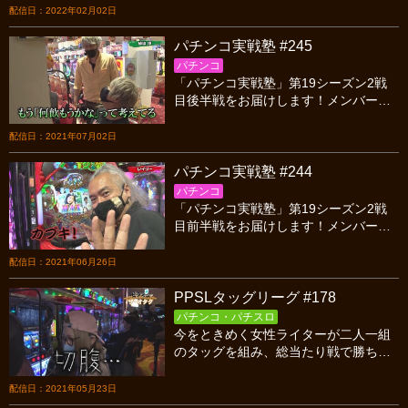
ーズンは全員残留する事ができるのか?
配信日：2022年02月02日
お楽しみに！
パチンコ実戦塾 #245
パチンコ
「パチンコ実戦塾」第19シーズン2戦
目後半戦をお届けします！メンバー４
人がプラス収支を目指し奮闘中。今シ
ーズンは全員残留する事ができるのか?
配信日：2021年07月02日
お楽しみに！
パチンコ実戦塾 #244
パチンコ
「パチンコ実戦塾」第19シーズン2戦
目前半戦をお届けします！メンバー４
人がプラス収支を目指し立ち回りま
す。今シーズンは全員残留する事がで
配信日：2021年06月26日
きるのか?お楽しみに！
PPSLタッグリーグ #178
パチンコ・パチスロ
今をときめく女性ライターが二人一組
のタッグを組み、総当たり戦で勝ち点
を競い合うバトル！今回はシーズン13
第二試合、すずゆき対ザ・オタクの後
配信日：2021年05月23日
半戦です！