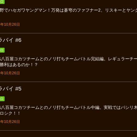
ロ
野でハセガワヤングマン！万発は蒼穹のファフナー2、リスキーとヤング
年10月26日
バイ #6
ロ
&八百屋コカツチームとのノリ打ちチームバトル完結編。レギュラーチ
勝利はあるのか！？
年10月26日
バイ #5
ロ
&八百屋コカツチームとのノリ打ちチームバトル中編。実戦ではパシリ
ロシク！！
年10月26日