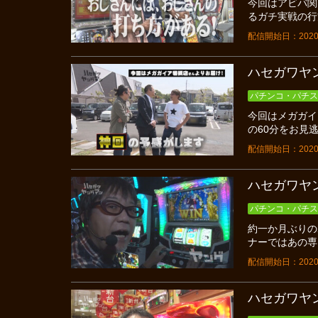
今回はアビバ関
るガチ実戦の行
配信開始日：2020
ハセガワヤン
パチンコ・パチス
今回はメガガイ
の60分をお見
配信開始日：2020
ハセガワヤン
パチンコ・パチス
約一か月ぶりの
ナーではあの専
配信開始日：2020
ハセガワヤン