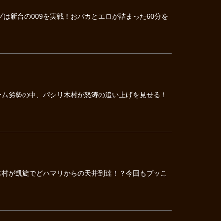
は新台の009を実戦！おバカとエロが詰まった60分を
ーム劣勢の中、パシリ木村が怒涛の追い上げを見せる！
木村が凱旋でどハマリからの天井到達！？今回もブッこ