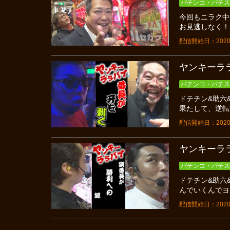
パチンコ・パチス
今回もニラク中
お見逃しなく！
配信開始日：2020
ヤンキーララ
パチンコ・パチス
ドテチン&助六
果たして、逆転
配信開始日：2020
ヤンキーララ
パチンコ・パチス
ドテチン&助六
んでいくんでヨ
配信開始日：2020