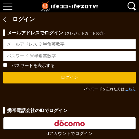
ログイン
メールアドレスでログイン
(クレジットカードの方)
パスワードを表示する
ログイン
パスワードを忘れた方は
こちら
携帯電話会社のIDでログイン
dアカウントでログイン