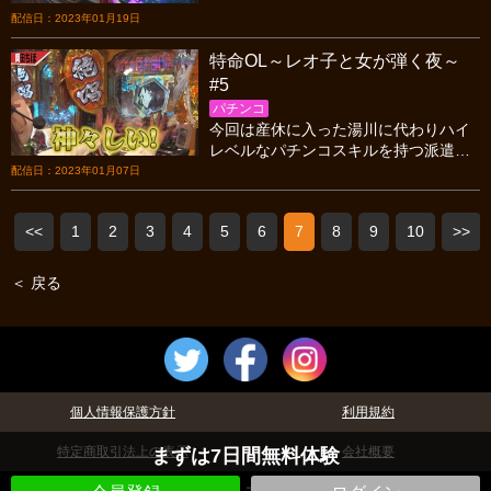
い出玉を！？人生最高出玉更新？？一
配信日：2023年01月19日
体どうなるのか！？
特命OL～レオ子と女が弾く夜～
#5
パチンコ
今回は産休に入った湯川に代わりハイ
レベルなパチンコスキルを持つ派遣OL
が登場!新春特番「女だらけのパチンコ
配信日：2023年01月07日
大新年会2023」に照準を合わせて2人
一組で並び打ち!
<<
1
2
3
4
5
6
7
8
9
10
>>
＜ 戻る
個人情報保護方針
利用規約
特定商取引法上の表示
会社概要
まずは7日間無料体験