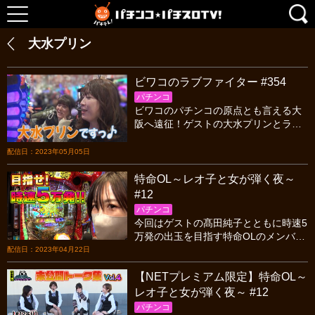
大水プリン
ビワコのラブファイター #354
パチンコ
ビワコのパチンコの原点とも言える大
阪へ遠征！ゲストの大水プリンとラブ
ファイター最後の海物語実戦を行いま
す！ビワコの原点を巡るロケもお楽し
配信日：2023年05月05日
みください！
特命OL～レオ子と女が弾く夜～
#12
パチンコ
今回はゲストの髙田純子とともに時速5
万発の出玉を目指す特命OLのメンバ
ー!一番頑張った人にご褒美があるとい
配信日：2023年04月22日
うことで、あの手この手でアピールを
【NETプレミアム限定】特命OL～
する4人だが･･･
レオ子と女が弾く夜～ #12
パチンコ