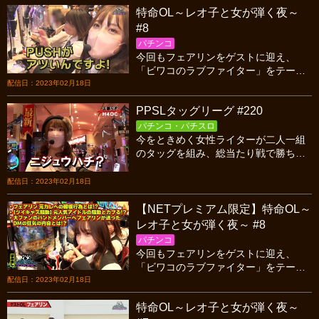
特命OL～レオ子と女が弾く夜～
ルティが・・・
#8
パチンコ
今回もフェアリンをゲストに迎え、
「ビワコのラブファイター」をテーマ
に実戦を繰り広げる4人!レオ子とフェ
配信日：2023年02月18日
アリン初のサシでの並び打ちでキワど
PPSLタッグリーグ #220
い話も飛び出す!?
パチンコ・パチスロ
今をときめく女性ライターが二人一組
のタッグを組み、総当たり戦で勝ち点
を競い合うバトル！今回はシーズン16
第五試合、H４OC対ザ・オタクの後半
配信日：2023年02月18日
戦です！
【NETプレミアム限定】特命OL～
レオ子と女が弾く夜～ #8
パチンコ
今回もフェアリンをゲストに迎え、
「ビワコのラブファイター」をテーマ
に実戦を繰り広げる4人!レオ子とフェ
配信日：2023年02月18日
アリン初のサシでの並び打ちでキワど
特命OL～レオ子と女が弾く夜～
い話も飛び出す!?