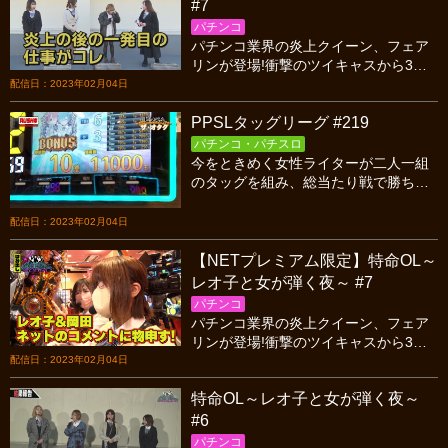
#7
パチンコ
パチンコ業界の炎上クイーン、フェア
リンが登場!衝撃のツイキャスから3日
後の収録ということで現場は戦々恐々
配信日：2023年02月04日
とする中、容赦のないレオ子のツッコ
PPSLタッグリーグ #219
ミにフェアリン悲鳴!?
パチンコ・パチスロ
今をときめく女性ライターが二人一組
のタッグを組み、総当たり戦で勝ち点
を競い合うバトル！今回はシーズン16
第五試合、H４OC対ザ・オタクの前半
配信日：2023年02月04日
戦です！
【NETプレミアム限定】特命OL～
レオ子と女が弾く夜～ #7
パチンコ
パチンコ業界の炎上クイーン、フェア
リンが登場!衝撃のツイキャスから3日
後の収録ということで現場は戦々恐々
配信日：2023年02月04日
とする中、容赦のないレオ子のツッコ
特命OL～レオ子と女が弾く夜～
ミにフェアリン悲鳴!?
#6
パチンコ