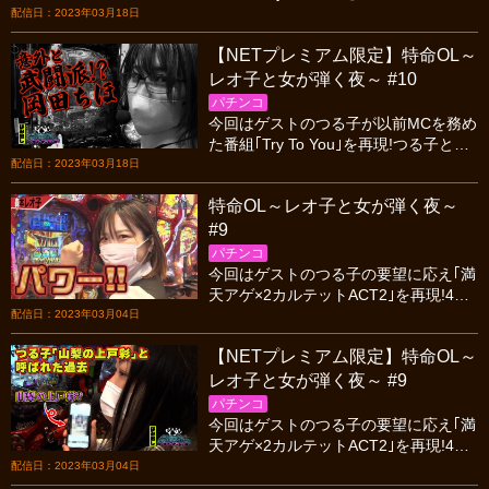
田がMCとして番組を進める中、実戦で
配信日：2023年03月18日
は今までにない全員絶好調という展開
【NETプレミアム限定】特命OL～
に!?
レオ子と女が弾く夜～ #10
パチンコ
今回はゲストのつる子が以前MCを務め
た番組｢Try To You｣を再現!つる子と岡
田がMCとして番組を進める中、実戦で
配信日：2023年03月18日
は今までにない全員絶好調という展開
特命OL～レオ子と女が弾く夜～
に!?
#9
パチンコ
今回はゲストのつる子の要望に応え｢満
天アゲ×2カルテットACT2｣を再現!4人
ノリ打ちで勝利を目指すが一番足を引
配信日：2023年03月04日
っ張った者には本家より屈辱的なペナ
【NETプレミアム限定】特命OL～
ルティが・・・
レオ子と女が弾く夜～ #9
パチンコ
今回はゲストのつる子の要望に応え｢満
天アゲ×2カルテットACT2｣を再現!4人
ノリ打ちで勝利を目指すが一番足を引
配信日：2023年03月04日
っ張った者には本家より屈辱的なペナ