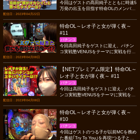
今回はゲストの髙田純子とともに時速5
万発の出玉を目指す特命OLのメンバ
ー!一番頑張った人にご褒美があるとい
配信日：2023年04月22日
うことで、あの手この手でアピールを
特命OL～レオ子と女が弾く夜～
する4人だが･･･
#11
パチンコ
今回高田純子をゲストに迎え、パチン
コ実戦塾VENUSをテーマに実戦を行う
4人だが、全員私服で何やら様子がオカ
配信日：2023年04月08日
シイ・・・!?
【NETプレミアム限定】特命OL～
レオ子と女が弾く夜～ #11
パチンコ
今回は高田純子をゲストに迎え、パチ
ンコ実戦塾VENUSをテーマに実戦を行
う4人だが、全員私服で何やら様子がオ
配信日：2023年04月08日
カシイ・・・!?
特命OL～レオ子と女が弾く夜～
#10
パチンコ
今回はゲストのつる子が以前MCを務め
た番組｢Try To You｣を再現!つる子と岡