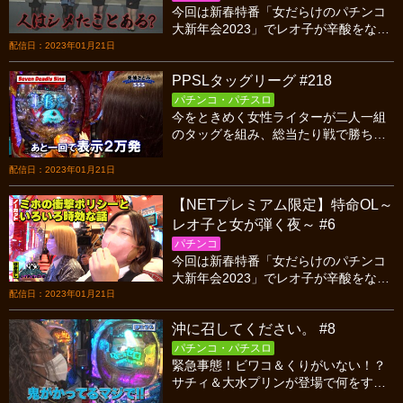
今回は新春特番「女だらけのパチンコ
大新年会2023」でレオ子が辛酸をなめ
させられた機種にリベンジ!怪しいオカ
配信日：2023年01月21日
ルトにすがりながらも勝利を目指す特
PPSLタッグリーグ #218
命の4人だが・・・
パチンコ・パチスロ
今をときめく女性ライターが二人一組
のタッグを組み、総当たり戦で勝ち点
を競い合うバトル！今回はシーズン16
第四試合、H４OC対SSSの後半戦で
配信日：2023年01月21日
す！
【NETプレミアム限定】特命OL～
レオ子と女が弾く夜～ #6
パチンコ
今回は新春特番「女だらけのパチンコ
大新年会2023」でレオ子が辛酸をなめ
させられた機種にリベンジ!怪しいオカ
配信日：2023年01月21日
ルトにすがりながらも勝利を目指す特
沖に召してください。 #8
命の4人だが・・・
パチンコ・パチスロ
緊急事態！ビワコ＆くりがいない！？
サチィ＆大水プリンが登場で何をす
る！？沖ヒカルがリゼロでとんでもな