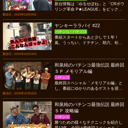
新台情報は「ゆるせぽね」と「CRボウ
リング革命 P★LEAGUE」をピックア
ップ！幼少期は？学歴は？パチマガ軍
配信日：2020年10月26日
団長・ドテチンがこの番組で初めて明
ヤンキーララバイ #22
かす数々の過去！
パチンコ・パチスロ
番組スタートからあと少しで１年！
嵐、うっちい、ドテチン、助六、松本
バッチ、トニー、八百屋コカツとの激
闘振り返り編・第一弾！お見逃しな
配信日：2020年10月26日
く！
和泉純のパチンコ最強伝説 最終回
ＳＰ メモリアル編
パチンコ
最終回スペシャル「メモリアル編」と
し、番組にゆかりのあるゲストを迎
え、歴代アシスタントや記憶に残る名
配信日：2020年10月26日
場面等、最強伝説13年間を振り返りま
和泉純のパチンコ最強伝説 最終回
す。
ＳＰ 攻略編
パチンコ
勝つための様々なテクニックを紹介し
早13年。今回は最終回スペシャル「攻