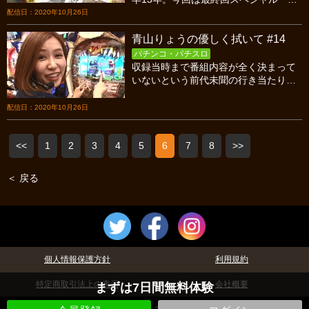
略編」とし、パチマガ攻略軍団と共に
配信日：2020年10月26日
最強伝説13年間を振り返ります。
青山りょうの優しく拭いて #14
パチンコ・パチスロ
収録当時まで番組内容が全く決まって
いないという前代未聞の行き当たりバ
ッタリ番組！青山りょうも予測不能な
波乱万丈の１時間！！今回は何が起こ
配信日：2020年10月26日
る！？
<<
1
2
3
4
5
6
7
8
>>
＜ 戻る
個人情報保護方針
利用規約
特定商取引法上の表示
会社概要
まずは7日間無料体験