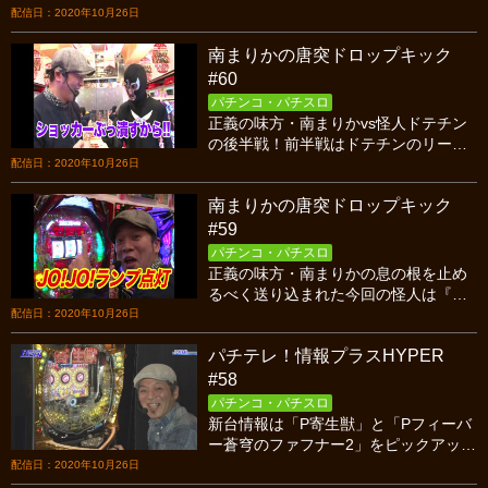
デーパチンコバトルが始まる！ド派手
配信日：2020年10月26日
な戦いを見逃すな！
南まりかの唐突ドロップキック
#60
パチンコ・パチスロ
正義の味方・南まりかvs怪人ドテチン
の後半戦！前半戦はドテチンのリー
ド！最近絶好調のまりか！２連敗だけ
配信日：2020年10月26日
は避けたい所、果たしてまりかの巻き
南まりかの唐突ドロップキック
返しはあるのか？
#59
パチンコ・パチスロ
正義の味方・南まりかの息の根を止め
るべく送り込まれた今回の怪人は『い
い人ギャートルズ』の異名を持つ強敵
配信日：2020年10月26日
怪人だ！果して、南まりかは世界平和
パチテレ！情報プラスHYPER
を守る事ができるのか！？
#58
パチンコ・パチスロ
新台情報は「P寄生獣」と「Pフィーバ
ー蒼穹のファフナー2」をピックアッ
プ！ドテチンの生涯ベストオブ機種
配信日：2020年10月26日
は、逆に意外な？あの機種！コングの