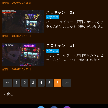
い。【秋刀魚と出汁】』。木村、クイ
配信日：2020年10月26日
ズ形式、結構面倒くさい。
スロキャン！ #2
パチスロ
パチスロライター・戸田マサシンとピ
ラミ△が、スロットで稼いだお金でソ
ロキャンプに挑戦！後編はスロキャン
最終日、豪勢なキャンプ飯で有終の美
配信日：2020年10月26日
を飾れるか？
スロキャン！ #1
パチスロ
パチンコライター・戸田マサシンとピ
ラミ△が、スロットで稼いだお金でソ
ロキャンプに挑戦！題して「スロキャ
ン」！果たして二人は豪華なキャンプ
配信日：2020年10月26日
飯にありつけるのか？
<<
1
2
3
4
5
6
>>
＜ 戻る