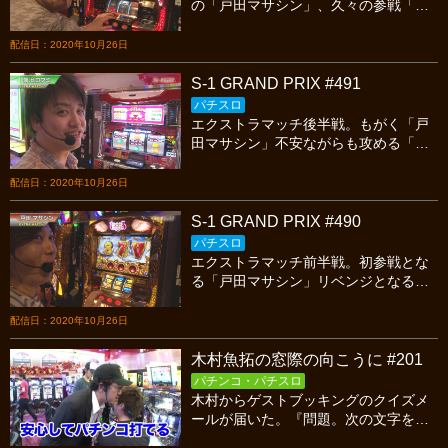
の「戸田マサシン」、久々の参戦「八
百屋コカツ」、前シーズン３位「ラッ
シー」。今宵も熱いスロットバトルを
配信日：2020年10月26日
見逃すな!
S-1 GRAND PRIX #491
パチスロ
エクストラマッチ後半戦。もがく「戸
田マサシン」不安ながらも攻める「畑
ヒロフミ」設定は掴めたのか「ボンバ
ー竜太」今宵も繰り広げられる熱いス
配信日：2020年10月26日
ロットバトルを見逃すな!
S-1 GRAND PRIX #490
パチスロ
エクストラマッチ前半戦。初参戦とな
る「戸田マサシン」リベンジとなる
「畑ヒロフミ」と「ボンバー竜太」今
宵も繰り広げられる熱いスロットバト
配信日：2020年10月26日
ルを見逃すな!
木村魚拓の窓際の向こうに #201
パチンコ・パチスロ
木村からゲストブッキングのクイズメ
ールが届いた。『問題。次の文字を並
び変えてゲストの名前を完成させなさ