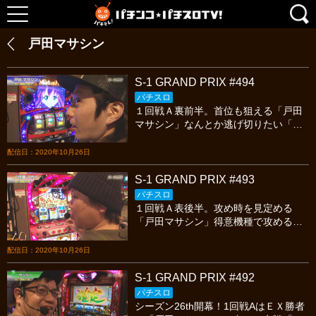
戸田マサシン
S-1 GRAND PRIX #494
パチスロ
１回戦Ａ裏前半。首位も狙える「戸田
マサシン」なんとか逃げ切りたい「八
百屋コカツ」追い込まれた「ラッシ
ー」今宵も繰り広げられる熱いスロッ
配信日：2020年10月26日
トバトルを見逃すな!
S-1 GRAND PRIX #493
パチスロ
１回戦Ａ表後半。攻め時を見定める
「戸田マサシン」得意機種で攻める
「八百屋コカツ」好機を伺う「ラッシ
ー」今宵も繰り広げられる熱いスロッ
配信日：2020年10月26日
トバトルを見逃すな!
S-1 GRAND PRIX #492
パチスロ
シーズン26th開幕！1回戦AはＥＸ勝者