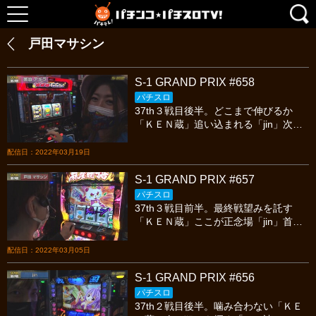
戸田マサシン
S-1 GRAND PRIX #658
パチスロ
37th３戦目後半。どこまで伸びるか
「ＫＥＮ蔵」追い込まれる「jin」次季
参戦に注力「美原アキラ」連覇なるか
「戸田マサシン」。今宵の死闘も見逃
配信日：2022年03月19日
し厳禁!
S-1 GRAND PRIX #657
パチスロ
37th３戦目前半。最終戦望みを託す
「ＫＥＮ蔵」ここが正念場「jin」首位
に食らいつく「美原アキラ」王座は目
前か「戸田マサシン」。今宵の死闘も
配信日：2022年03月05日
見逃し厳禁!
S-1 GRAND PRIX #656
パチスロ
37th２戦目後半。噛み合わない「ＫＥ