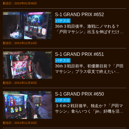
「戸田マサシン」。新たな死闘の始ま
配信日：2022年01月08日
りを見逃すな!
S-1 GRAND PRIX #652
パチスロ
36th３戦目後半。激戦にノマれる？
「戸田マサシン」出玉を伸ばすだけ
「jin」脱落回避できるか？「美原アキ
ラ」信じるのみ「ヘミニク」。今宵は
配信日：2021年12月14日
王座決定!
S-1 GRAND PRIX #651
パチスロ
36th３戦目前半。初優勝目前？「戸田
マサシン」プラス収支で終えたい
「jin」と「美原アキラ」背水の陣「ヘ
ミニク」。今宵も繰り広げられる熱い
配信日：2021年11月30日
バトルを見逃すな!
S-1 GRAND PRIX #650
パチスロ
３６th２戦目後半。独走か？「戸田マ
サシン」食らいつく「jin」好機を活か
すか？「美原アキラ」苦戦脱出？「ヘ
ミニク」。今宵も繰り広げられる熱い
配信日：2021年11月16日
バトルを見逃すな!