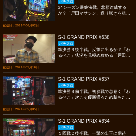
パチスロ
34シーズン最終決戦。悲願達成する
か？「戸田マサシン」返り咲きを狙う
「クボンヌ」二冠目獲得なるか？「ｊ
ｉｎ」今宵も繰り広げられる熱いバト
配信日：2021年06月02日
ルを見逃すな!
S-1 GRAND PRIX #638
パチスロ
準決勝Ｂ後半戦。反撃に出るか？「わ
るぺこ」状況を見極め攻める「戸田マ
サシン」読みは正しかったのか？「ヘ
ミニク」今宵も繰り広げられる熱いバ
配信日：2021年05月19日
トルを見逃すな!
S-1 GRAND PRIX #637
パチスロ
準決勝Ｂ前半戦。初参戦で息巻く「わ
るぺこ」次こそ優勝獲るため勝ちたい
「戸田マサシン」王者の戦略は「ヘミ
ニク」今宵も繰り広げられる熱いバト
配信日：2021年05月05日
ルを見逃すな!
S-1 GRAND PRIX #634
パチスロ
１回戦Ｃ後半戦。一撃の出玉に期待