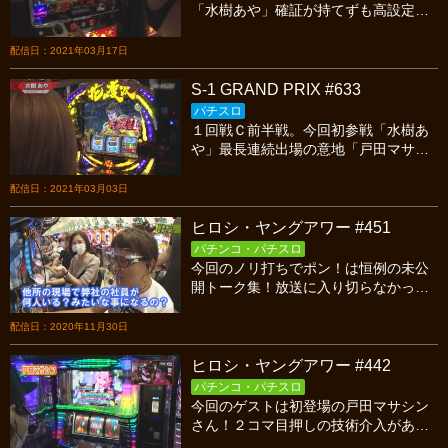
「水樹あや」確証が持てずも高設定島
に期待「戸田マサシン」好機を伺う
「ｊｉｎ」今宵も繰り広げられる熱い
配信日：2021年03月17日
バトルを見逃すな!
S-1 GRAND PRIX #633
パチスロ
１回戦Ｃ前半戦。今回初参戦「水樹あ
や」最長連続出場の意地「戸田マサシ
ン」今回こそ２冠目獲るか「ｊｉｎ」
今宵も繰り広げられる熱いバトルを見
配信日：2021年03月03日
逃すな!
ヒロシ・ヤングアワー #451
パチンコ・パチスロ
今回のノリ打ちでポン！は恒例の未公
開トーク集！放送に入り切らなかっ
た、選りすぐりの面白トークをお届け
します！
配信日：2020年11月30日
ヒロシ・ヤングアワー #442
パチンコ・パチスロ
今回のゲストは初登場の戸田マサシン
さん！２コマ目押しの技術介入がある
ハイパーブラックジャックでポン！し