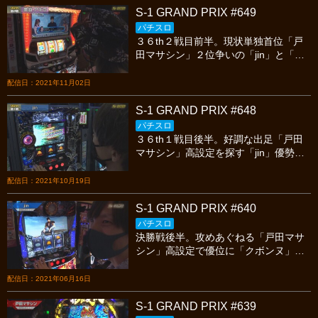
S-1 GRAND PRIX #649
パチスロ
３６th２戦目前半。現状単独首位「戸
田マサシン」２位争いの「jin」と「美
原アキラ」最後尾を脱するか？「ヘミ
ニク」。今宵も繰り広げられる熱いバ
配信日：2021年11月02日
トルを見逃すな!
S-1 GRAND PRIX #648
パチスロ
３６th１戦目後半。好調な出足「戸田
マサシン」高設定を探す「jin」優勢を
保てるか「美原アキラ」苦戦する「ヘ
ミニク」。今宵も繰り広げられる熱い
配信日：2021年10月19日
バトルを見逃すな!
S-1 GRAND PRIX #640
パチスロ
決勝戦後半。攻めあぐねる「戸田マサ
シン」高設定で優位に「クボンヌ」可
能性を信じて攻める「ｊｉｎ」今宵も
繰り広げられる熱いバトルを見逃すな!
配信日：2021年06月16日
S-1 GRAND PRIX #639