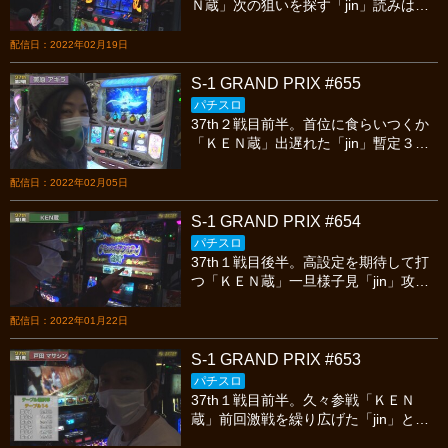
Ｎ蔵」次の狙いを探す「jin」読みは正
解か？「美原アキラ」好調な出だし
「戸田マサシン」。今宵の死闘も見逃
配信日：2022年02月19日
し厳禁!
S-1 GRAND PRIX #655
パチスロ
37th２戦目前半。首位に食らいつくか
「ＫＥＮ蔵」出遅れた「jin」暫定３位
「美原アキラ」今回も首位スタート
「戸田マサシン」。今宵の死闘も見逃
配信日：2022年02月05日
し厳禁!
S-1 GRAND PRIX #654
パチスロ
37th１戦目後半。高設定を期待して打
つ「ＫＥＮ蔵」一旦様子見「jin」攻め
る「美原アキラ」好調ながら冷静沈着
「戸田マサシン」。今宵の死闘も見逃
配信日：2022年01月22日
し厳禁!
S-1 GRAND PRIX #653
パチスロ
37th１戦目前半。久々参戦「ＫＥＮ
蔵」前回激戦を繰り広げた「jin」と
「美原アキラ」初優勝を勝ち獲った