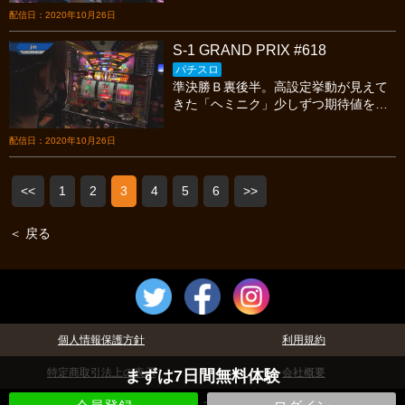
ちゃいます。二人は目押しを決めて有
配信日：2020年10月26日
利に戦っていけるのか？
S-1 GRAND PRIX #618
パチスロ
準決勝Ｂ裏後半。高設定挙動が見えて
きた「ヘミニク」少しずつ期待値を稼
ぐ「ｊｉｎ」振り回され気味な「戸田
マサシン」今宵も繰り広げられる熱い
配信日：2020年10月26日
バトルを見逃すな!
<<
1
2
3
4
5
6
>>
＜ 戻る
個人情報保護方針
利用規約
特定商取引法上の表示
会社概要
まずは7日間無料体験