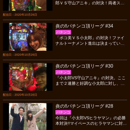
郎ＶＳ守山アニキ」の対決！両者スタ
ートダッシュを決めるため朝は牙狼金
色で勝負開始！今回の勝負を制して決
配信日：2020年10月26日
勝に進むのはどっちだ！！
炎の!!パチンコ頂リーグ #34
パチンコ
「ポコ美ＶＳ小太郎」の対決！ファイ
ナルトーナメント進出は決まっている
両者！お互いＭＡＸ機で大量出玉を狙
う！今回の一戦を制してシード権を獲
配信日：2020年10月26日
得するのはどっちだ!!
炎の!!パチンコ頂リーグ #30
パチンコ
『小太郎VS守山アニキ』の対決。ここ
まで２連勝と好調な小太郎に対し、ア
ニキが秘策に出る！MAX勝負と約束し
た２人だが、アニキが思わぬ行動
配信日：2020年10月26日
に・・果たして結果は!?
炎の!!パチンコ頂リーグ #28
パチンコ
今回は『小太郎VSヒラヤマン』の必勝
本対決!!マイペースのヒラヤマンに対し
全勝を狙っている小太郎は朝から気合