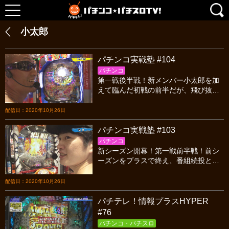
小太郎
パチンコ実戦塾 #104
パチンコ
第一戦後半戦！新メンバー小太郎を加
えて臨んだ初戦の前半だが、飛び抜け
たメンバーはなく、まだまだ優秀台を
探したい展開。収支的なスタートダッ
配信日：2020年10月26日
シュを決めるのは誰か！？
パチンコ実戦塾 #103
パチンコ
新シーズン開幕！第一戦前半戦！前シ
ーズンをプラスで終え、番組続投とな
ったトラマツ、守山有人、Q太。新メ
ンバーを加え、今シーズンはどんなド
配信日：2020年10月26日
ラマが生まれるだろうか！
パチテレ！情報プラスHYPER
#76
パチンコ・パチスロ