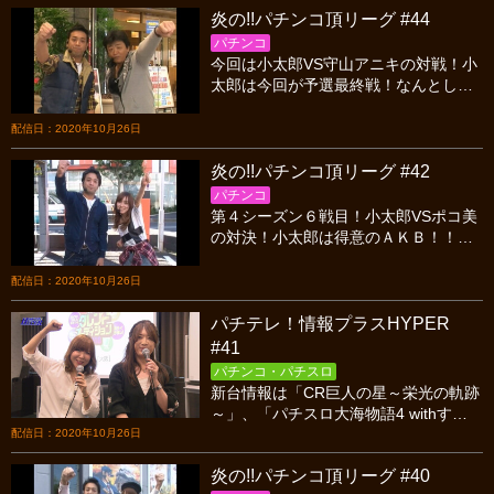
炎の!!パチンコ頂リーグ #44
パチンコ
今回は小太郎VS守山アニキの対戦！小
太郎は今回が予選最終戦！なんとして
も勝ち点がほしい！対するアニキは勝
てば決勝進出は確実か！！今対戦は
配信日：2020年10月26日
「４」がキーワード！？
炎の!!パチンコ頂リーグ #42
パチンコ
第４シーズン６戦目！小太郎VSポコ美
の対決！小太郎は得意のＡＫＢ！！ポ
コ美は新台の倖田來未で勝負開始！！
今回勝利し決勝トーナメントに大きく
配信日：2020年10月26日
近づくのはどちらだ！！
パチテレ！情報プラスHYPER
#41
パチンコ・パチスロ
新台情報は「CR巨人の星～栄光の軌跡
～」、「パチスロ大海物語4 withすー
ぱーそに子」をピックアップ！『ウェ
配信日：2020年10月26日
ーイ系』経歴のあるウド茂作の過去に
炎の!!パチンコ頂リーグ #40
射駒イライラ！？