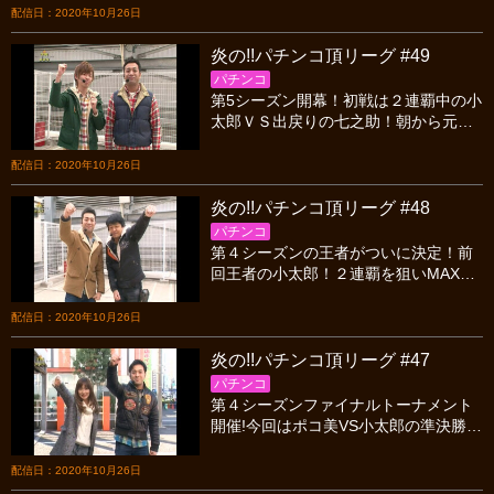
る！？今回負けると後がない両者！果
配信日：2020年10月26日
たして結果は！？
炎の!!パチンコ頂リーグ #49
パチンコ
第5シーズン開幕！初戦は２連覇中の小
太郎ＶＳ出戻りの七之助！朝から元気
な両者！七之助は巧みなフットワーク
を見せる！？それに対して王者小太郎
配信日：2020年10月26日
はどう動くのか！！
炎の!!パチンコ頂リーグ #48
パチンコ
第４シーズンの王者がついに決定！前
回王者の小太郎！２連覇を狙いMAXス
ペックから勝負！対する守山アニキも
気合は十分MAXから勝負！第４シーズ
配信日：2020年10月26日
ンを制するのは誰だ！
炎の!!パチンコ頂リーグ #47
パチンコ
第４シーズンファイナルトーナメント
開催!今回はポコ美VS小太郎の準決勝!
小太郎は２連覇に向け意気込み十分!!ポ
コ美も前シーズンの屈辱を晴らすため
配信日：2020年10月26日
勝利を目指す!!