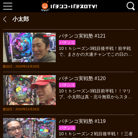
小太郎
パチンコ実戦塾 #121
パチンコ
10ｔｈシーズン3戦目後半戦！前半戦
で、まさかの大連チャンでこの日の勝
ちを決めた小太郎に対し、他の3人はマ
イナス収支で後半戦に挑む。後半でも
配信日：2020年10月26日
劇的な展開に！？
パチンコ実戦塾 #120
パチンコ
10ｔｈシーズン3戦目前半戦！！マリ
ブ、小太郎は真・北斗無双からスター
ト！！現在のマイナス分をプラスに出
来るのか?守山有人、ヤッシーはプラス
配信日：2020年10月26日
域を広げられるのか？
パチンコ実戦塾 #119
パチンコ
10ｔｈシーズン２戦目後半戦！！三者