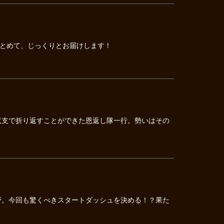
とめて、じっくりとお届けします！
収支で折り返すことができた恩返し隊一行。勢いはその
野。今回も驚くべきスタートダッシュを決める！？果た