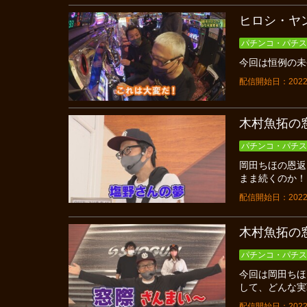
ヒロシ・ヤン
パチンコ・パチス
今回は恒例の未
配信開始日：2022
木村魚拓の窓
パチンコ・パチス
岡田ちほの恩返
まま続くのか！
配信開始日：2022
木村魚拓の窓
パチンコ・パチス
今回は岡田ちほ
して、どんな実
配信開始日：2022