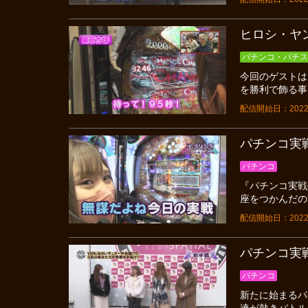
ヒロシ・ヤン
パチンコ・パチス
今回のゲストは
を勝利で飾る事
配信開始日：2022
パチンコ実戦
パチンコ
『パチンコ実戦
座をつかんだの
配信開始日：2022
パチンコ実戦
パチンコ
新たに始まるパ
達が熱きバトル