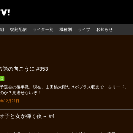
組
復刻配信
ライター別
機種別
ライブ
お知らせ
際の向こうに #353
ロ
予選会の後半戦。現在、山田桃太郎だけがプラス収支で一歩リード。一
のか？見逃せないぞ！
年12月21日
オ子と女が弾く夜～ #4