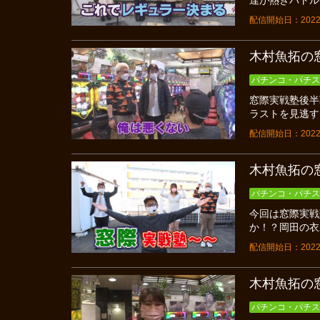
配信開始日：2022
木村魚拓の窓
パチンコ・パチス
窓際実戦塾後半
ラストを見逃す
配信開始日：2022
木村魚拓の窓
パチンコ・パチス
今回は窓際実戦
か！？岡田の衣
配信開始日：2022
木村魚拓の窓
パチンコ・パチス