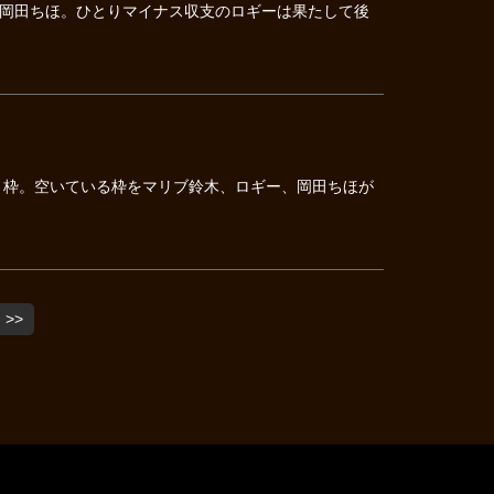
岡田ちほ。ひとりマイナス収支のロギーは果たして後
２枠。空いている枠をマリブ鈴木、ロギー、岡田ちほが
>>