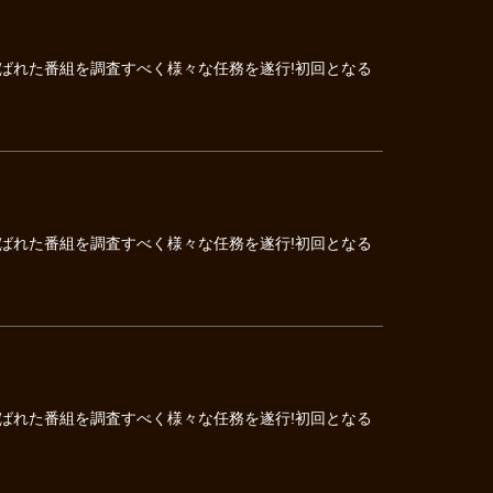
ばれた番組を調査すべく様々な任務を遂行!初回となる
ばれた番組を調査すべく様々な任務を遂行!初回となる
ばれた番組を調査すべく様々な任務を遂行!初回となる