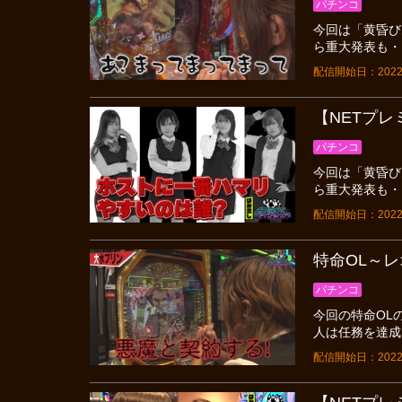
パチンコ
今回は「黄昏び
ら重大発表も・
配信開始日：2022
【NETプレ
パチンコ
今回は「黄昏び
ら重大発表も・
配信開始日：2022
特命OL～レ
パチンコ
今回の特命OL
人は任務を達成
配信開始日：2022