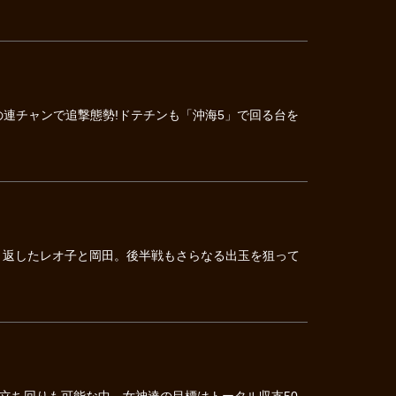
の連チャンで追撃態勢!ドテチンも「沖海5」で回る台を
り返したレオ子と岡田。後半戦もさらなる出玉を狙って