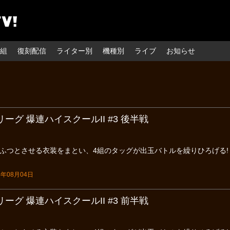
組
復刻配信
ライター別
機種別
ライブ
お知らせ
グリーグ 爆連ハイスクールII #3 後半戦
ふつとさせる衣装をまとい、4組のタッグが出玉バトルを繰りひろげる!
年08月04日
グリーグ 爆連ハイスクールII #3 前半戦