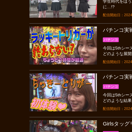
学生時代をほう
に…!?
配信開始日：2024
パチンコ実戦塾
パチンコ
今回は5thシ
どのような展開
配信開始日：2024
パチンコ実戦塾
パチンコ
今回は5thシ
どのような結果
配信開始日：2024
Girlsタッ