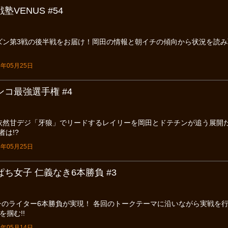
VENUS #54
ーズン第3戦の後半戦をお届け！岡田の情報と朝イチの傾向から状況を読
年05月25日
コ最強選手権 #4
最終節!依然甘デジ「牙狼」でリードするレイリーを岡田とドテチンが追う展
者は!?
年05月25日
ぱち女子 仁義なき6本勝負 #3
子のライター6本勝負が実現！ 各回のトークテーマに沿いながら実戦を
掴む!!
年05月14日