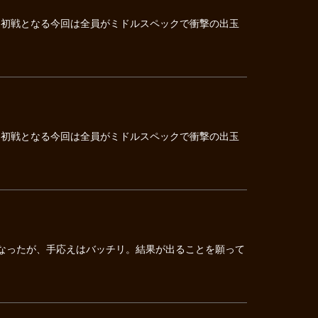
 初戦となる今回は全員がミドルスペックで衝撃の出玉
 初戦となる今回は全員がミドルスペックで衝撃の出玉
になったが、手応えはバッチリ。結果が出ることを願って