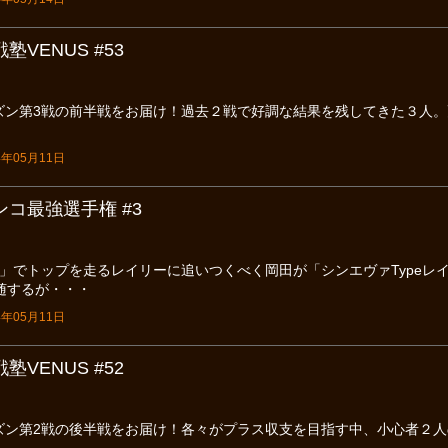
VENUS #53
ーズン第3戦の前半戦をお届け！過去２戦で好調な結果を残してきた３人
年05月11日
コ最強選手権 #3
」でトップを走るレイリーに追いつくべく岡田が「シンエヴァTypeレ
随するが・・・
年05月11日
VENUS #52
ーズン第2戦の後半戦をお届け！各々がプラス収支を目指す中、小心者２