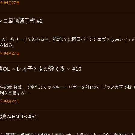
年04月27日
コ最強選手権 #2
ーが一歩リードで終わる中、第2節では岡田が「シンエヴァTypeレイ」
図る!!
年04月27日
OL ～レオ子と女が弾く夜～ #10
斗の拳 強敵」で幸先よくラッキートリガーを射止め、プラス差玉で折
利を目指すが･･･
年04月22日
VENUS #51