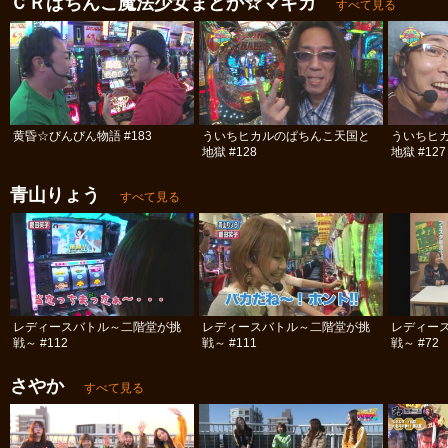
ＣＲぱちんこ魔法少女まどか☆マギカ
すべて見る
黄昏☆びんびん物語 #183
ういちヒカルのぱちんこ天国と
ういちヒ
地獄 #128
地獄 #127
青山りょう
すべて見る
レディースバトル～二階堂が挑
レディースバトル～二階堂が挑
レディー
戦～ #112
戦～ #111
戦～ #72
さやか
すべて見る