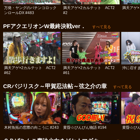
万発・ヤングのパチンコロック
満天アゲ×2カルテット ACT2
満天アゲ×
ンロールDX #483
#2
PFアクエリオンW最終決戦ver．
すべて見る
満天アゲ×2カルテット ACT2
満天アゲ×2カルテット ACT2
沖に召すま
#62
#61
CRバジリスク～甲賀忍法帖～弦之介の章
すべて見る
木村魚拓の窓際の向こうに #243
黄昏☆びんびん物語 #194
黄昏☆びん