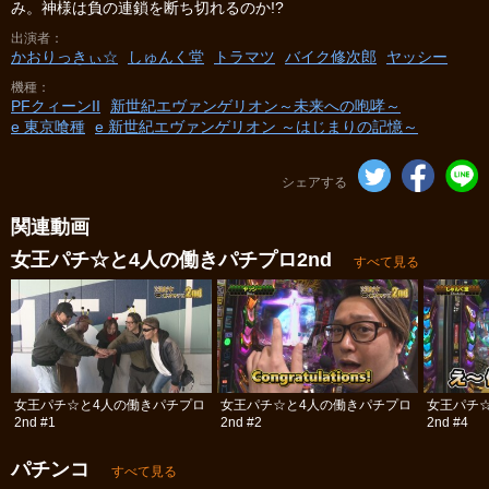
み。神様は負の連鎖を断ち切れるのか!?
出演者
かおりっきぃ☆
しゅんく堂
トラマツ
バイク修次郎
ヤッシー
機種
PFクィーンII
新世紀エヴァンゲリオン～未来への咆哮～
e 東京喰種
e 新世紀エヴァンゲリオン ～はじまりの記憶～
シェアする
関連動画
女王パチ☆と4人の働きパチプロ2nd
すべて見る
女王パチ☆と4人の働きパチプロ
女王パチ☆と4人の働きパチプロ
女王パチ
2nd #1
2nd #2
2nd #4
パチンコ
すべて見る