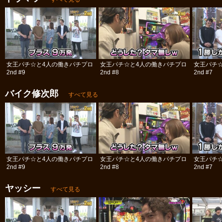
女王パチ☆と4人の働きパチプロ
女王パチ☆と4人の働きパチプロ
女王パチ
2nd #9
2nd #8
2nd #7
バイク修次郎
すべて見る
女王パチ☆と4人の働きパチプロ
女王パチ☆と4人の働きパチプロ
女王パチ
2nd #9
2nd #8
2nd #7
ヤッシー
すべて見る