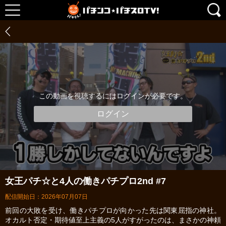
この動画を視聴するにはログインが必要です。
ログイン
女王パチ☆と4人の働きパチプロ2nd #7
配信開始日：2026年07月07日
前回の大敗を受け、働きパチプロが向かった先は関東屈指の神社。
オカルト否定・期待値至上主義の5人がすがったのは、まさかの神頼