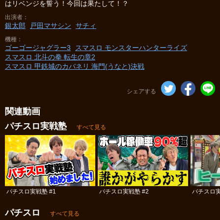
はリベンジを誓う！今回は果たして！？
出演者
銀太郎
戸田マサシン
サチィ
機種
ゴーゴージャグラー3
スマスロ モンスターハンターライズ
スマスロ 北斗の拳 転生の章2
スマスロ 甲鉄城のカバネリ 海門(うなと)決戦
シェアする
関連動画
パチスロ実戦塾
すべて見る
パチスロ実戦塾 #1
パチスロ実戦塾 #2
パチスロ実
パチスロ
すべて見る