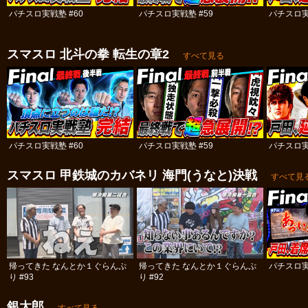
パチスロ実戦塾 #60
パチスロ実戦塾 #59
パチスロ実
スマスロ 北斗の拳 転生の章2
すべて見る
パチスロ実戦塾 #60
パチスロ実戦塾 #59
パチスロ実
スマスロ 甲鉄城のカバネリ 海門(うなと)決戦
すべて見
帰ってきた なんとか１ぐらんぷ
帰ってきた なんとか１ぐらんぷ
パチスロ実
り #93
り #92
銀太郎