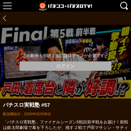
この動画を視聴するにはログインが必要です。
ログイン
パチスロ実戦塾 #57
配信開始日：2026年05月06日
「パチスロ実戦塾」ファイナルシーズン5戦目前半戦をお届け！前戦
は銀太郎劇場で幕を下ろしたが、残す２戦で戸田マサシン・サチィ