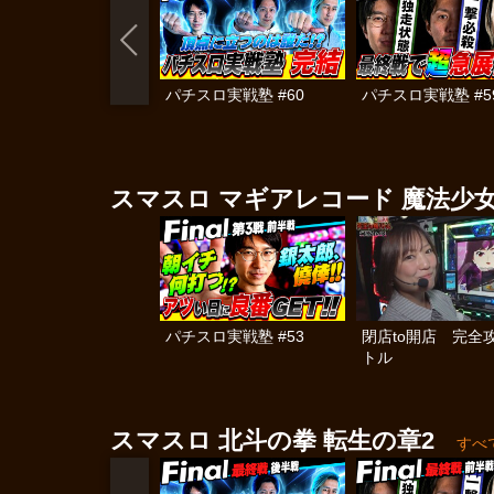
パチスロ実戦塾 #60
パチスロ実戦塾 #5
スマスロ マギアレコード 魔法少
パチスロ実戦塾 #53
閉店to開店 完全
トル
スマスロ 北斗の拳 転生の章2
すべ