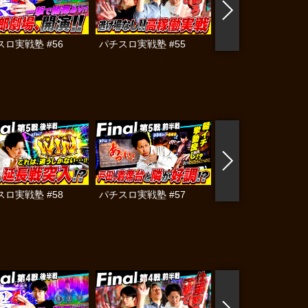
スロ実戦塾 #56
パチスロ実戦塾 #55
パチスロ実戦塾 #54
スロ実戦塾 #58
パチスロ実戦塾 #57
パチスロ実戦塾 #56