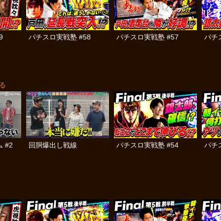
9
パチスロ実戦塾 #58
パチスロ実戦塾 #57
パチ
る
 #2
回胴爆出し戦線
パチスロ実戦塾 #54
パチ