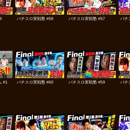
9
パチスロ実戦塾 #58
パチスロ実戦塾 #57
パチ
 #1
パチスロ実戦塾 #60
パチスロ実戦塾 #59
パチ