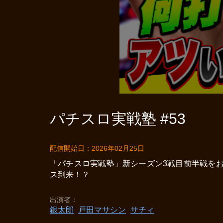
パチスロ実戦塾 #53
配信開始日：2026年02月25日
「パチスロ実戦塾」新シーズン3戦目前半戦を
ス到来！？
出演者
銀太郎
戸田マサシン
サチィ