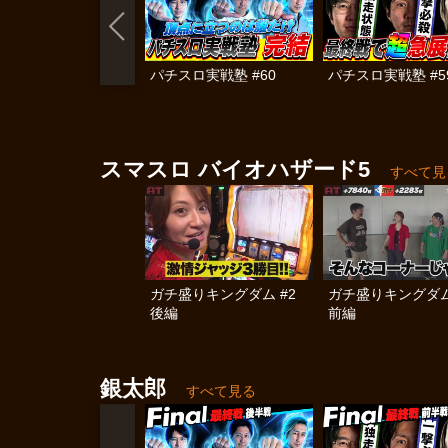
パチスロ実戦塾 #60
パチスロ実戦塾 #5
スマスロ バイオハザード5
すべて見
ガチ盛りキングダム #2
ガチ盛りキングダム
後編
前編
銀太郎
すべて見る