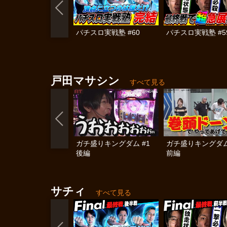
パチスロ実戦塾 #60
パチスロ実戦塾 #5
戸田マサシン
すべて見る
ガチ盛りキングダム #1
ガチ盛りキングダム
後編
前編
サチィ
すべて見る