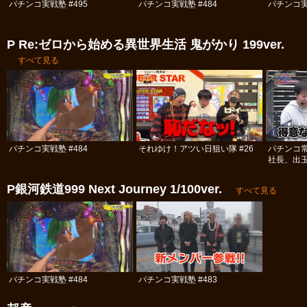
パチンコ実戦塾 #495
パチンコ実戦塾 #484
パチンコ実
P Re:ゼロから始める異世界生活 鬼がかり 199ver.
すべて見る
パチンコ実戦塾 #484
それゆけ！アツい日狙い隊 #26
パチンコ
社長、出玉
P銀河鉄道999 Next Journey 1/100ver.
すべて見る
パチンコ実戦塾 #484
パチンコ実戦塾 #483