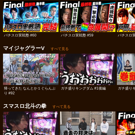
パチスロ実戦塾 #60
パチスロ実戦塾 #59
パチスロ実
マイジャグラーV
すべて見る
帰ってきた なんとか１ぐらんぷ
ガチ盛りキングダム #1後編
ガチ盛りキ
り #92
スマスロ北斗の拳
すべて見る