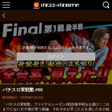
この動画を視聴するにはログインが必要です。
ログイン
パチスロ実戦塾 #50
配信開始日：2026年01月14日
「パチスロ実戦塾」ファイナルシーズン1戦目後半戦をお届け！これ
までにないガチ感が漂う後編。それぞれが手ごたえを感じた台の結