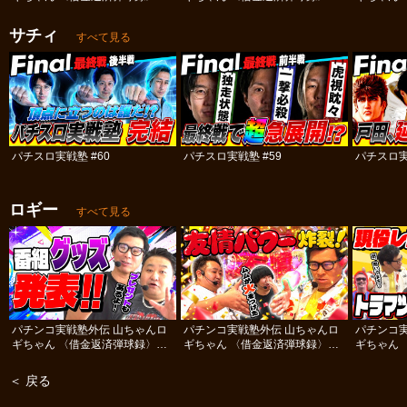
#113
#112
#111
サチィ
すべて見る
パチスロ実戦塾 #60
パチスロ実戦塾 #59
パチスロ実
ロギー
すべて見る
パチンコ実戦塾外伝 山ちゃんロ
パチンコ実戦塾外伝 山ちゃんロ
パチンコ
ギちゃん 〈借金返済弾球録〉
ギちゃん 〈借金返済弾球録〉
ギちゃん 
#113
#112
#111
＜ 戻る