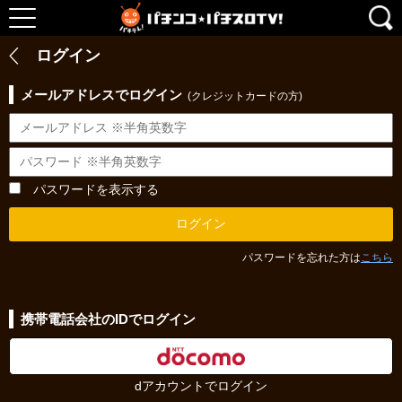
ログイン
メールアドレスでログイン
(クレジットカードの方)
パスワードを表示する
ログイン
パスワードを忘れた方は
こちら
携帯電話会社のIDでログイン
dアカウントでログイン