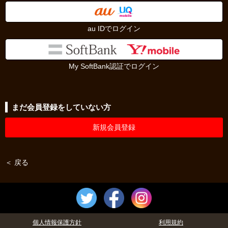
au IDでログイン
My SoftBank認証でログイン
まだ会員登録をしていない方
新規会員登録
＜ 戻る
個人情報保護方針
利用規約