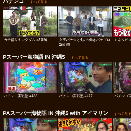
パチンコ
すべて見る
ガチ盛りキングダム #3前編
女王パチ☆と4人の働きパチプロ
ミネタビ #
2nd #9
Pスーパー海物語 IN 沖縄5
すべて見る
パチンコ実戦塾 #488
パチンコ実戦塾 #477
パチンコ実
PAスーパー海物語 IN 沖縄5 with アイマリン
すべて見