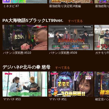
ミネタビ #7
最強総取り決定戦 #後編
最強総取り
PA大海物語5ブラックLT99ver.
すべて見る
パチンコ実戦塾 #510
パチンコ実戦塾 #509
ガチモリFIV
デジハネP北斗の拳 慈母
すべて見る
ママパチ #53
ママパチ #51
確定音ハ