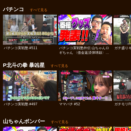
パチンコ
すべて見る
パチンコ実戦塾 #511
パチンコ実戦塾外伝 山ちゃんロ
ガチ盛りキ
ギちゃん 〈借金返済弾球録〉
#113
P北斗の拳 暴凶星
すべて見る
パチンコ実戦塾 #497
ママパチ #52
ガチモリFIV
山ちゃんボンバー
すべて見る