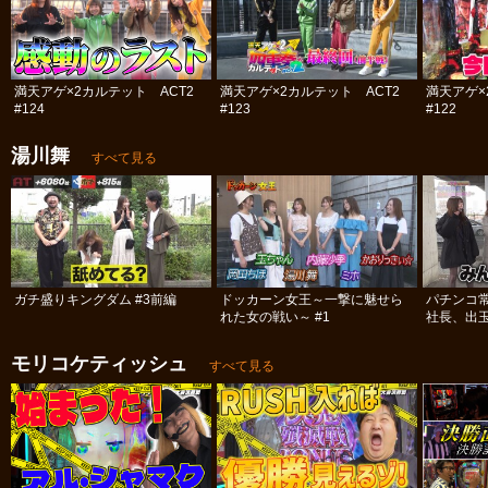
満天アゲ×2カルテット ACT2
満天アゲ×2カルテット ACT2
満天アゲ×
#124
#123
#122
湯川舞
すべて見る
ガチ盛りキングダム #3前編
ドッカーン女王～一撃に魅せら
パチンコ
れた女の戦い～ #1
社長、出
#12
モリコケティッシュ
すべて見る