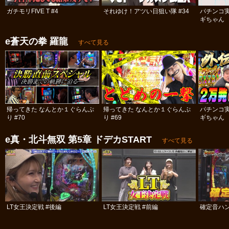
ガチモリFIVE T #4
それゆけ！アツい日狙い隊 #34
パチンコ
ギちゃん 
#98
e蒼天の拳 羅龍
すべて見る
帰ってきた なんとか１ぐらんぷ
帰ってきた なんとか１ぐらんぷ
パチンコ
り #70
り #69
ギちゃん 
#52
e真・北斗無双 第5章 ドデカSTART
すべて見る
LT女王決定戦 #後編
LT女王決定戦 #前編
確定音ハ