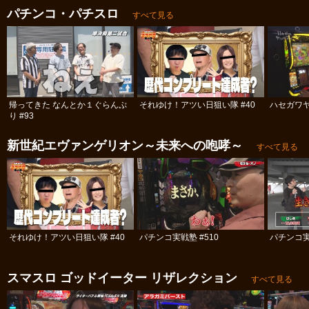
パチンコ・パチスロ
すべて見る
帰ってきた なんとか１ぐらんぷ
それゆけ！アツい日狙い隊 #40
ハセガワヤ
り #93
新世紀エヴァンゲリオン～未来への咆哮～
すべて見る
それゆけ！アツい日狙い隊 #40
パチンコ実戦塾 #510
パチンコ実
スマスロ ゴッドイーター リザレクション
すべて見る