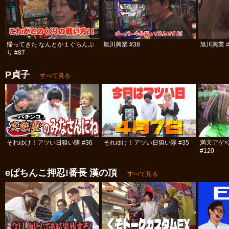
帰ってきた なんとか１ぐらんぷ
旭川興業 #38
旭川興業 #
り #87
P貞子
すべて見る
それゆけ！アツい日狙い隊 #36
それゆけ！アツい日狙い隊 #35
満天アゲ×
#120
eぱちんこ押忍!番長 漢の頂
すべて見る