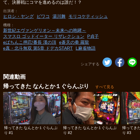
て、決勝戦にコマを進めるのは誰だ！？
出演者
ヒロシ・ヤング
ビワコ
湯川舞
モリコケティッシュ
機種
新世紀エヴァンゲリオン～未来への咆哮～
スマスロ ゴッドイーター リザレクション
P貞子
eぱちんこ押忍!番長 漢の頂
e蒼天の拳 羅龍
e真・北斗無双 第5章 ドデカSTART
L麻雀物語
シェアする
関連動画
帰ってきた なんとか１ぐらんぷり
すべて見る
帰ってきた なんとか１ぐらんぷ
帰ってきた なんとか１ぐらんぷ
帰ってき
り #1
り #2
り #3