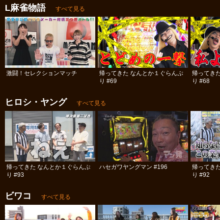
L麻雀物語
すべて見る
激闘！セレクションマッチ
帰ってきた なんとか１ぐらんぷ
帰ってき
り #69
り #68
ヒロシ・ヤング
すべて見る
帰ってきた なんとか１ぐらんぷ
ハセガワヤングマン #196
帰ってき
り #93
り #92
ビワコ
すべて見る