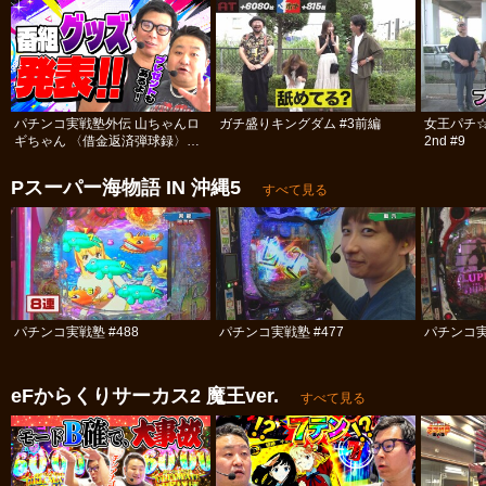
パチンコ実戦塾外伝 山ちゃんロ
ガチ盛りキングダム #3前編
女王パチ
ギちゃん 〈借金返済弾球録〉
2nd #9
#113
Pスーパー海物語 IN 沖縄5
すべて見る
パチンコ実戦塾 #488
パチンコ実戦塾 #477
パチンコ実
eFからくりサーカス2 魔王ver.
すべて見る