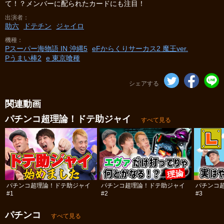
て！？メンバーに配られたカードにも注目！
出演者
助六
ドテチン
ジャイロ
機種
Pスーパー海物語 IN 沖縄5
eFからくりサーカス2 魔王ver.
Pうまい棒2
e 東京喰種
シェアする
関連動画
パチンコ超理論！ドテ助ジャイ
すべて見る
パチンコ超理論！ドテ助ジャイ
パチンコ超理論！ドテ助ジャイ
パチンコ
#1
#2
#3
パチンコ
すべて見る