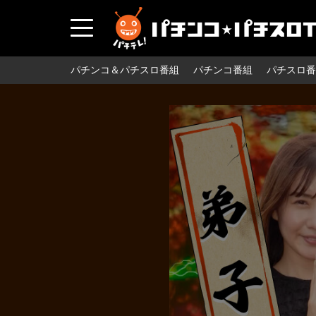
パチンコ＆パチスロ番組
パチンコ番組
パチスロ番