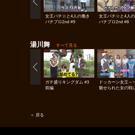
女王パチ☆と4人の働き
女王パチ☆と4人
パチプロ2nd #9
パチプロ2nd #8
湯川舞
すべて見る
ガチ盛りキングダム #3
ドッカーン女王～
前編
魅せられた女の戦
#1
＜ 戻る