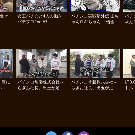
の働き
女王パチ☆と4人の働き
パチンコ実戦塾外伝 山ち
パチ
パチプロ2nd #7
ゃんロギちゃん 〈借金返
ゃん
済弾球録〉 #108
済弾球
一撃に
パチンコ常勝株式会社～
パチンコ常勝株式会社～
LT
い～
らぎお社長、出玉が足り
らぎお社長、出玉が足り
トル
ません！～ #12
ません！～ #11