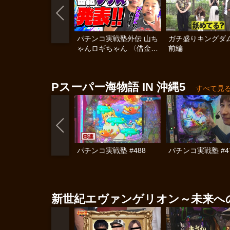
パチンコ実戦塾外伝 山ち
ガチ盛りキングダム
ゃんロギちゃん 〈借金返
前編
済弾球録〉 #113
Pスーパー海物語 IN 沖縄5
すべて見
パチンコ実戦塾 #488
パチンコ実戦塾 #4
新世紀エヴァンゲリオン～未来へ