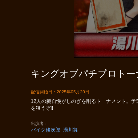
キングオブパチプロトーナ
配信開始日：2025年05月20日
12人の腕自慢がしのぎを削るトーナメント。予
を狙うぞ!!
出演者
バイク修次郎
湯川舞