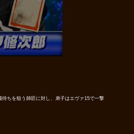
滅待ちを狙う師匠に対し、弟子はエヴァ15で一撃