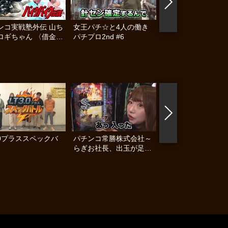
ンコ実戦塾外伝 山ち
女王パチ☆と4人の働き
女王パチ☆と4人の
ロギちゃん 〈借金返
パチプロ2nd #6
パチプロ2nd #5
録〉 #107
3.0プラススペックバ
パチンコ常勝株式会社～
パチンコ常勝株式会
らぎお社長、出玉が足り
らぎお社長、出玉が
ません！～ #10
ません！～ #9