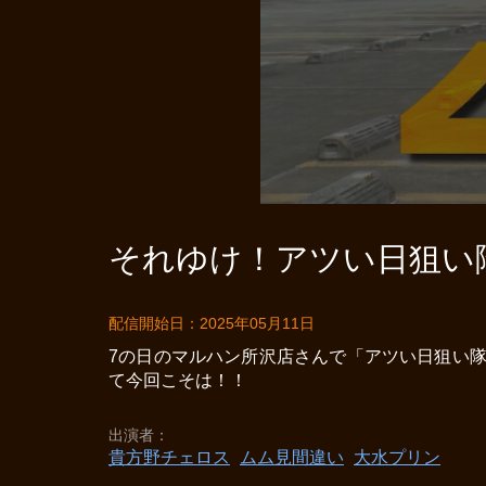
それゆけ！アツい日狙い隊 
配信開始日：2025年05月11日
7の日のマルハン所沢店さんで「アツい日狙い
て今回こそは！！
出演者
貴方野チェロス
ムム見間違い
大水プリン