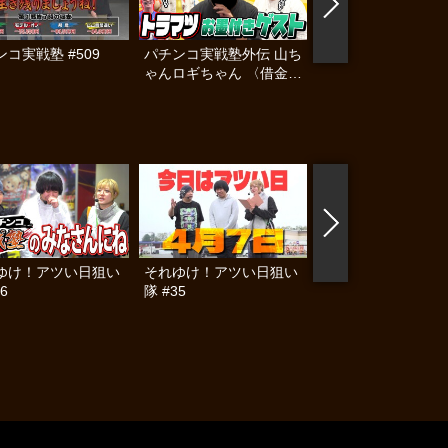
コ実戦塾 #509
パチンコ実戦塾外伝 山ち
ガチモリFIVE T #7
ゃんロギちゃん 〈借金返
済弾球録〉 #111
ゆけ！アツい日狙い
それゆけ！アツい日狙い
それゆけ！アツい日
6
隊 #35
隊 #34