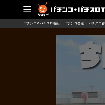
パチンコ＆パチスロ番組
パチンコ番組
パチスロ番