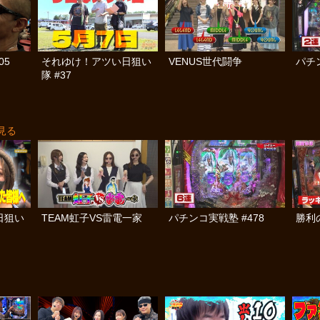
05
それゆけ！アツい日狙い
VENUS世代闘争
パチン
隊 #37
見る
日狙い
TEAM虹子VS雷電一家
パチンコ実戦塾 #478
勝利