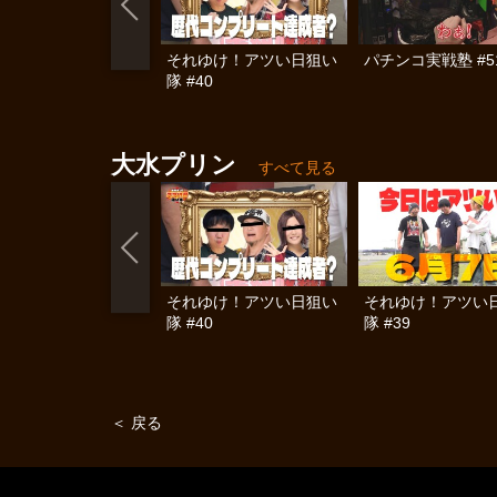
それゆけ！アツい日狙い
パチンコ実戦塾 #5
隊 #40
大水プリン
すべて見る
それゆけ！アツい日狙い
それゆけ！アツい
隊 #40
隊 #39
＜ 戻る