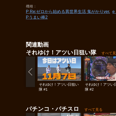
機種
P Re:ゼロから始める異世界生活 鬼がかりver.
e
Pうまい棒2
関連動画
それゆけ！アツい日狙い隊
すべて見
それゆけ！アツい日狙い
それゆけ！アツい
隊 #1
隊 #2
パチンコ・パチスロ
すべて見る