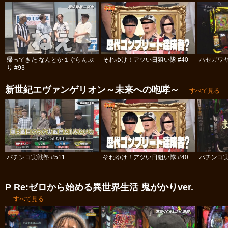
帰ってきた なんとか１ぐらんぷ
それゆけ！アツい日狙い隊 #40
ハセガワヤ
り #93
新世紀エヴァンゲリオン～未来への咆哮～
すべて見る
パチンコ実戦塾 #511
それゆけ！アツい日狙い隊 #40
パチンコ実
P Re:ゼロから始める異世界生活 鬼がかりver.
すべて見る