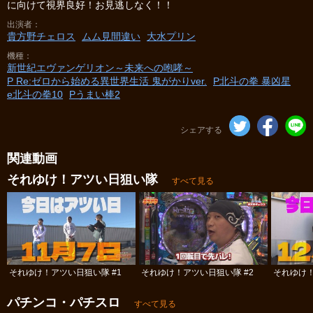
に向けて視界良好！お見逃しなく！！
出演者
貴方野チェロス
ムム見間違い
大水プリン
機種
新世紀エヴァンゲリオン～未来への咆哮～
P Re:ゼロから始める異世界生活 鬼がかりver.
P北斗の拳 暴凶星
e北斗の拳10
Pうまい棒2
シェアする
関連動画
それゆけ！アツい日狙い隊
すべて見る
それゆけ！アツい日狙い隊 #1
それゆけ！アツい日狙い隊 #2
それゆけ！
パチンコ・パチスロ
すべて見る