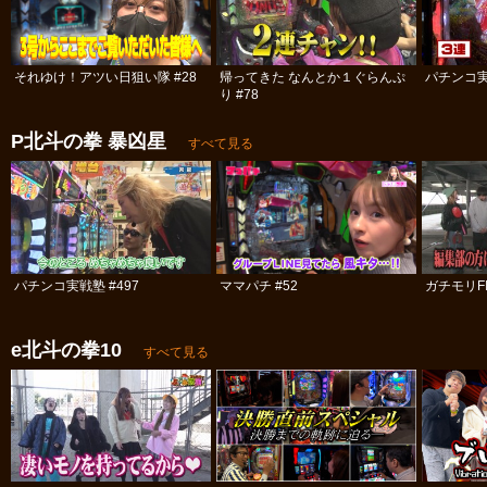
それゆけ！アツい日狙い隊 #28
帰ってきた なんとか１ぐらんぷ
パチンコ実
り #78
P北斗の拳 暴凶星
すべて見る
パチンコ実戦塾 #497
ママパチ #52
ガチモリFIV
e北斗の拳10
すべて見る