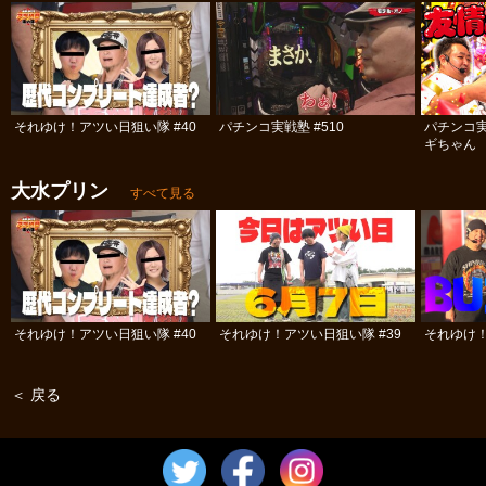
それゆけ！アツい日狙い隊 #40
パチンコ実戦塾 #510
パチンコ
ギちゃん 
#112
大水プリン
すべて見る
それゆけ！アツい日狙い隊 #40
それゆけ！アツい日狙い隊 #39
それゆけ！
＜ 戻る