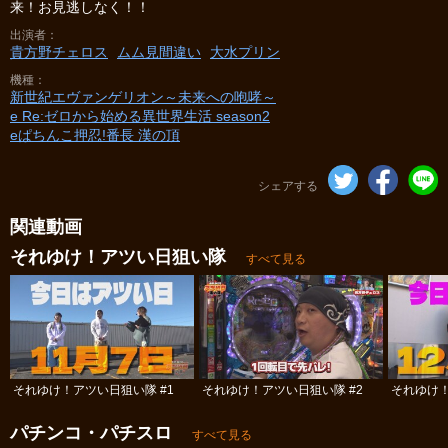
来！お見逃しなく！！
出演者
貴方野チェロス
ムム見間違い
大水プリン
機種
新世紀エヴァンゲリオン～未来への咆哮～
e Re:ゼロから始める異世界生活 season2
eぱちんこ押忍!番長 漢の頂
シェアする
関連動画
それゆけ！アツい日狙い隊
すべて見る
それゆけ！アツい日狙い隊 #1
それゆけ！アツい日狙い隊 #2
それゆけ！
パチンコ・パチスロ
すべて見る